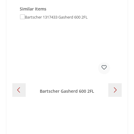
Produktgalerie überspringen
Similar Items
Bartscher Gasherd 600 2FL