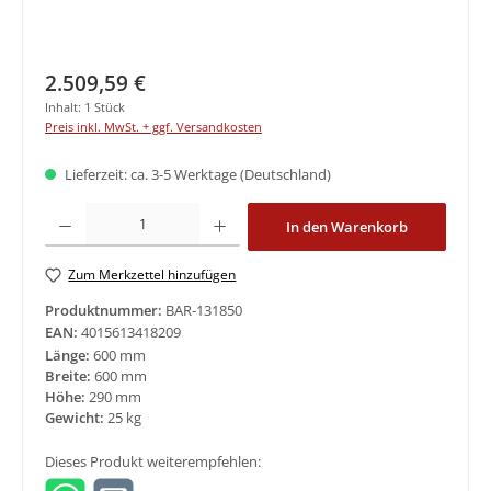
Regulärer Preis:
2.509,59 €
Inhalt:
1 Stück
Preis inkl. MwSt. + ggf. Versandkosten
Lieferzeit: ca. 3-5 Werktage (Deutschland)
Produkt Anzahl: Gib den gewünschten Wert ein oder benutze die Schaltfläche
In den Warenkorb
Zum Merkzettel hinzufügen
Produktnummer:
BAR-131850
EAN:
4015613418209
Länge:
600 mm
Breite:
600 mm
Höhe:
290 mm
Gewicht:
25 kg
Dieses Produkt weiterempfehlen: