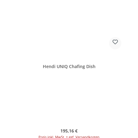
Hendi UNIQ Chafing Dish
Regulärer Preis:
195,16 €
Preis inkl. MwSt. + ggf. Versandkosten