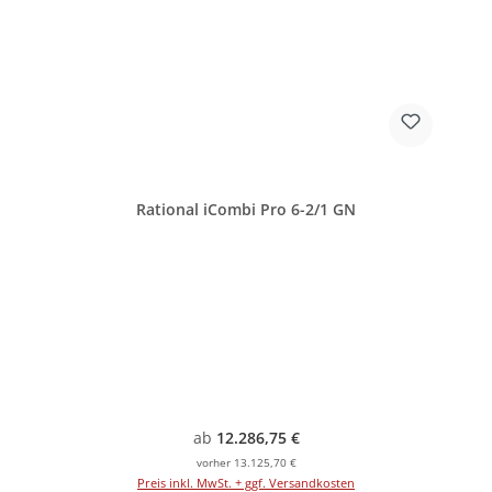
Rational iCombi Pro 6-2/1 GN
Regulärer Preis:
ab
12.286,75 €
vorher 13.125,70 €
Preis inkl. MwSt. + ggf. Versandkosten