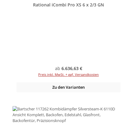
Rational iCombi Pro XS 6 x 2/3 GN
Regulärer Preis:
ab
6.636,63 €
Preis inkl. MwSt. + ggf. Versandkosten
Zu den Varianten