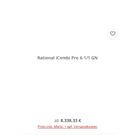
Rational iCombi Pro 6-1/1 GN
Regulärer Preis:
ab
8.338,33 €
Preis inkl. MwSt. + ggf. Versandkosten