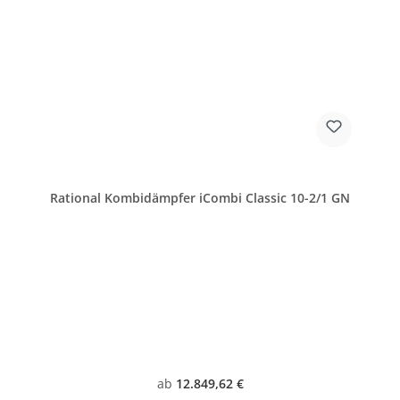
Rational Kombidämpfer iCombi Classic 10-2/1 GN
Regulärer Preis:
ab
12.849,62 €