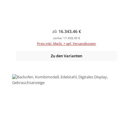
Regulärer Preis:
ab
16.343,46 €
vorher 17.458,49 €
Preis inkl. MwSt. + ggf. Versandkosten
Zu den Varianten