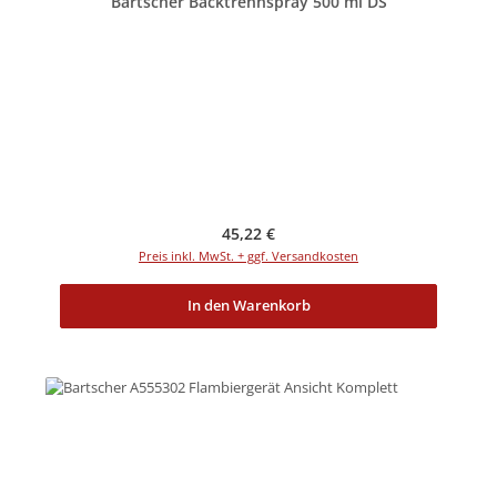
Bartscher Backtrennspray 500 ml DS
Regulärer Preis:
45,22 €
Preis inkl. MwSt. + ggf. Versandkosten
In den Warenkorb