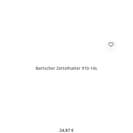
Bartscher Zettelhalter 910-1AL
Regulärer Preis:
24,87 €