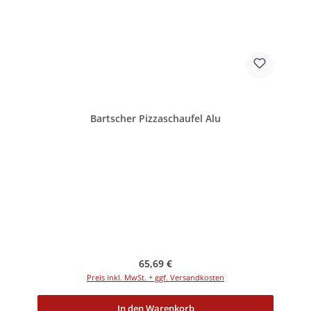
Bartscher Pizzaschaufel Alu
Regulärer Preis:
65,69 €
Preis inkl. MwSt. + ggf. Versandkosten
In den Warenkorb