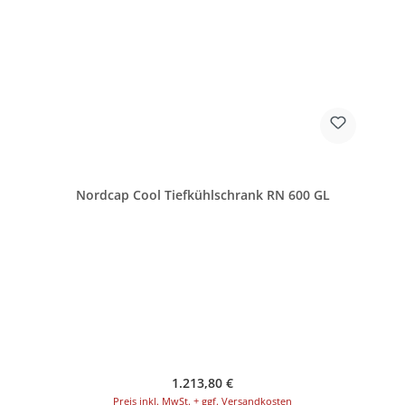
Nordcap Cool Tiefkühlschrank RN 600 GL
Regulärer Preis:
1.213,80 €
Preis inkl. MwSt. + ggf. Versandkosten