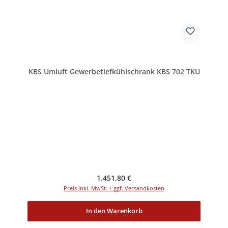
KBS Umluft Gewerbetiefkühlschrank KBS 702 TKU
Regulärer Preis:
1.451,80 €
Preis inkl. MwSt. + ggf. Versandkosten
In den Warenkorb