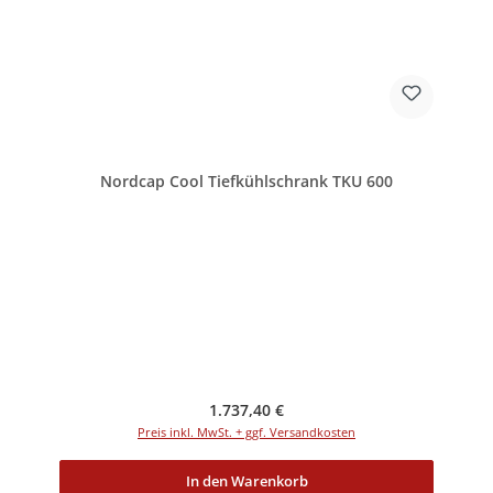
Nordcap Cool Tiefkühlschrank TKU 600
Regulärer Preis:
1.737,40 €
Preis inkl. MwSt. + ggf. Versandkosten
In den Warenkorb