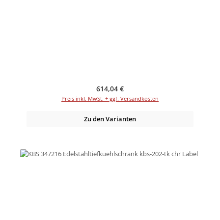
Regulärer Preis:
614,04 €
Preis inkl. MwSt. + ggf. Versandkosten
Zu den Varianten