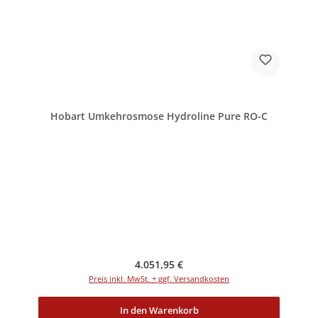
Hobart Umkehrosmose Hydroline Pure RO-C
Regulärer Preis:
4.051,95 €
Preis inkl. MwSt. + ggf. Versandkosten
In den Warenkorb