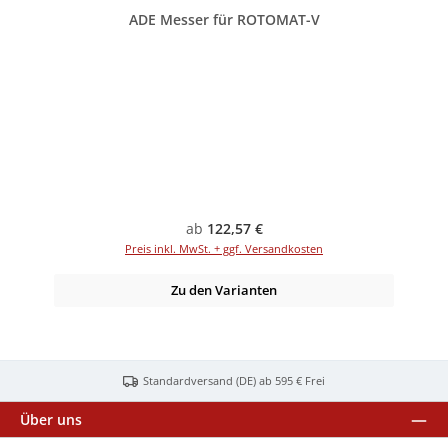
ADE Messer für ROTOMAT-V
Regulärer Preis:
ab
122,57 €
Preis inkl. MwSt. + ggf. Versandkosten
Zu den Varianten
Standardversand (DE) ab 595 € Frei
Über uns