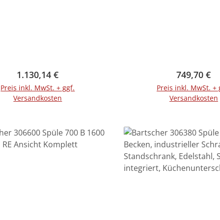
Regulärer Preis:
Regulärer 
1.130,14 €
749,70 €
Preis inkl. MwSt. + ggf.
Preis inkl. MwSt. + 
Versandkosten
Versandkosten
In den Warenkorb
In den Warenko