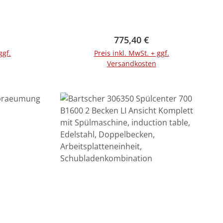
Preis:
Regulärer Preis:
775,40 €
ggf.
Preis inkl. MwSt. + ggf.
Versandkosten
rb
In den Warenkorb