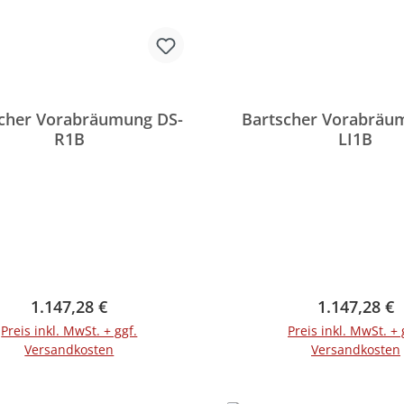
cher Vorabräumung DS-
Bartscher Vorabräu
R1B
LI1B
Regulärer Preis:
Regulärer P
1.147,28 €
1.147,28 €
Preis inkl. MwSt. + ggf.
Preis inkl. MwSt. + 
Versandkosten
Versandkosten
In den Warenkorb
In den Warenko