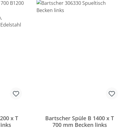
200 x T
Bartscher Spüle B 1400 x T
inks
700 mm Becken links