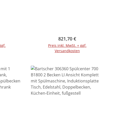
Preis:
Regulärer Preis:
821,70 €
ggf.
Preis inkl. MwSt. + ggf.
Versandkosten
rb
In den Warenkorb