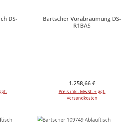
sch DS-
Bartscher Vorabräumung DS-
R1BAS
Preis:
Regulärer Preis:
1.258,66 €
ggf.
Preis inkl. MwSt. + ggf.
Versandkosten
rb
In den Warenkorb