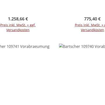
Regulärer Preis:
Regulärer 
1.258,66 €
775,40 €
Preis inkl. MwSt. + ggf.
Preis inkl. MwSt. + 
Versandkosten
Versandkosten
In den Warenkorb
In den Warenko