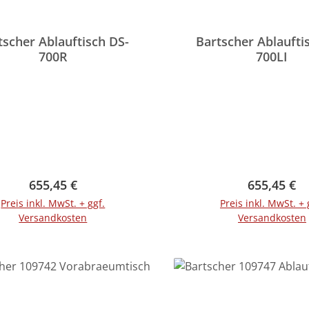
tscher Ablauftisch DS-
Bartscher Ablaufti
700R
700LI
Regulärer Preis:
Regulärer 
655,45 €
655,45 €
Preis inkl. MwSt. + ggf.
Preis inkl. MwSt. + 
Versandkosten
Versandkosten
In den Warenkorb
In den Warenko