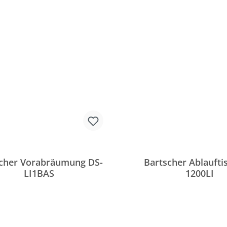
cher Vorabräumung DS-
Bartscher Ablaufti
LI1BAS
1200LI