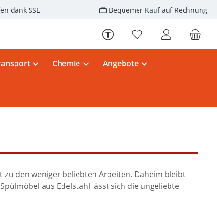
fen dank SSL
Bequemer Kauf auf Rechnung
Werkzeugleiste anzeigen
Du hast 0 Produkte au
ransport
Chemie
Angebote
t zu den weniger beliebten Arbeiten. Daheim bleibt
Spülmöbel aus Edelstahl lässt sich die ungeliebte