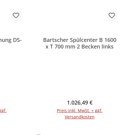
mung DS-
Bartscher Spülcenter B 1600
x T 700 mm 2 Becken links
reis:
Regulärer Preis:
1.026,49 €
ggf.
Preis inkl. MwSt. + ggf.
Versandkosten
rb
In den Warenkorb