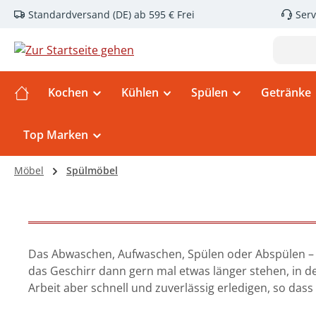
Standardversand (DE) ab 595 € Frei
Serv
m Hauptinhalt springen
Zur Suche springen
Zur Hauptnavigation springen
Kochen
Kühlen
Spülen
Getränke
Top Marken
Möbel
Spülmöbel
Das Abwaschen, Aufwaschen, Spülen oder Abspülen – di
das Geschirr dann gern mal etwas länger stehen, in de
Arbeit aber schnell und zuverlässig erledigen, so das