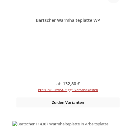
Bartscher Warmhalteplatte WP
Regulärer Preis:
ab
132,80 €
Preis inkl. MwSt. + ggf. Versandkosten
Zu den Varianten