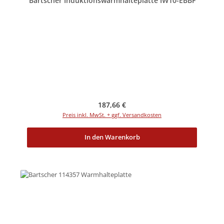
Bartscher Induktionswarmhalteplatte IW10-EBBF
Regulärer Preis:
187,66 €
Preis inkl. MwSt. + ggf. Versandkosten
In den Warenkorb