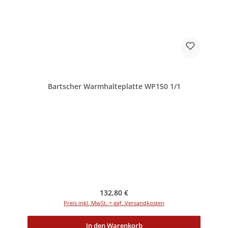
Bartscher Warmhalteplatte WP150 1/1
Regulärer Preis:
132,80 €
Preis inkl. MwSt. + ggf. Versandkosten
In den Warenkorb