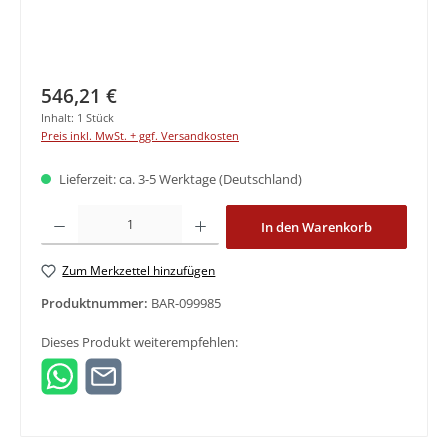
Regulärer Preis:
546,21 €
Inhalt:
1 Stück
Preis inkl. MwSt. + ggf. Versandkosten
Lieferzeit: ca. 3-5 Werktage (Deutschland)
Produkt Anzahl: Gib den gewünschten Wert ein oder benutze die Schaltfläche
In den Warenkorb
Zum Merkzettel hinzufügen
Produktnummer:
BAR-099985
Dieses Produkt weiterempfehlen: