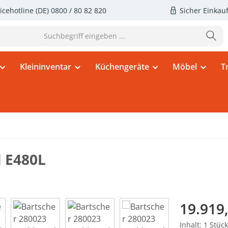
icehotline (DE)
0800 / 80 82 820
Sicher Einkau
Kleininventar
Küchengeräte
Möbel
T
l E480L
Regulärer Pr
19.919
Inhalt:
1 Stück