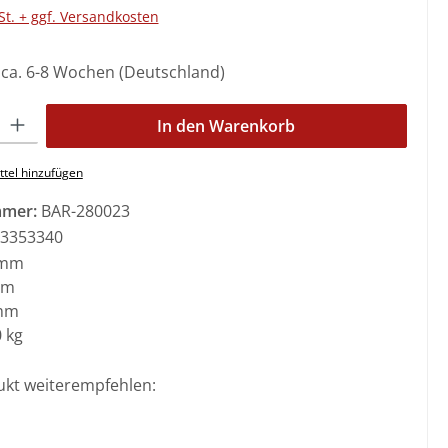
St. + ggf. Versandkosten
: ca. 6-8 Wochen (Deutschland)
l: Gib den gewünschten Wert ein oder benutze die Schaltflächen 
In den Warenkorb
tel hinzufügen
mmer:
BAR-280023
3353340
 mm
mm
mm
 kg
ukt weiterempfehlen: