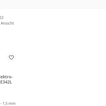
lektro-
 E342L
 - 1,5 mm