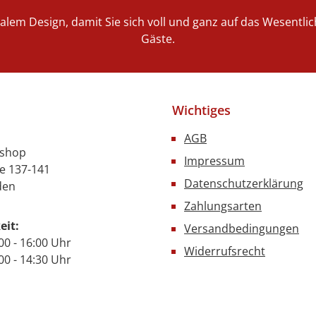
 der
nalem Design, damit Sie sich voll und ganz auf das Wesentl
ratur
Gäste.
sche
ontrolle
mantel
ung durch
Wichtiges
selte
erstände
AGB
gierung
nshop
Impressum
ung laut
e 137-141
Datenschutzerklärung
 18855
den
für
Zahlungsarten
geräte
eit:
Versandbedingungen
900 x H
00 - 16:00 Uhr
Widerrufsrecht
B 1150 x
- 14:30 Uhr
900 mm
17 Liter
2 Liter