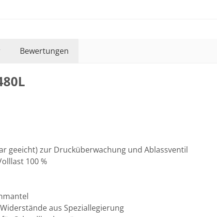
r
Bewertungen
480L
 bar geeicht) zur Drucküberwachung und Ablassventil
Volllast 100 %
enmantel
 Widerstände aus Speziallegierung