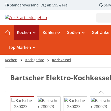
Standardversand (DE) ab 595 € Frei
Serv
m Hauptinhalt springen
Zur Suche springen
Zur Hauptnavigation springen
Kochen
Kühlen
Spülen
Getränke
Top Marken
Kochen
Kochgeräte
Kochkessel
Bartscher Elektro-Kochkesse
Bildergalerie überspringen