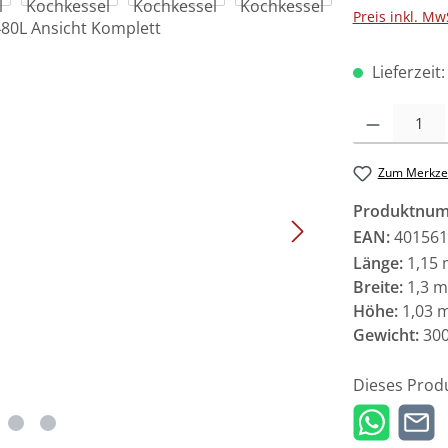
Preis inkl. Mw
Lieferzeit
Produkt Anzah
Zum Merkzet
Produktnu
EAN:
401561
Länge:
1,15
Breite:
1,3 
Höhe:
1,03 
Gewicht:
300
Dieses Prod