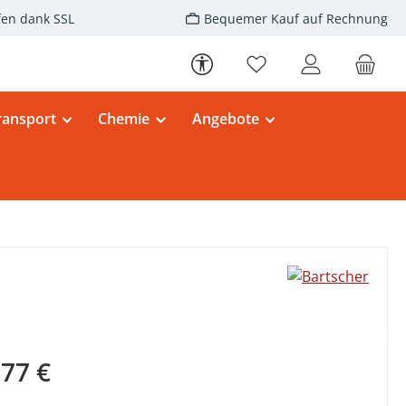
fen dank SSL
Bequemer Kauf auf Rechnung
Werkzeugleiste anzeigen
Du hast 0 Produkte au
ransport
Chemie
Angebote
eis:
,77 €