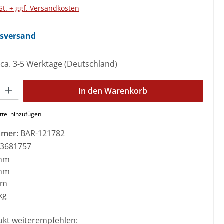
St. + ggf. Versandkosten
nsversand
: ca. 3-5 Werktage (Deutschland)
l: Gib den gewünschten Wert ein oder benutze die Schaltflächen 
In den Warenkorb
tel hinzufügen
mmer:
BAR-121782
3681757
mm
mm
mm
kg
ukt weiterempfehlen: