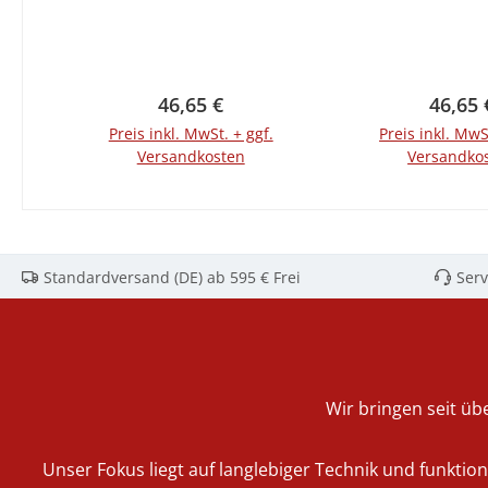
0,79 kg
mm Höhe 30 mm
Gewicht 1,
Regulärer Preis:
Regulä
46,65 €
46,65 
Preis inkl. MwSt. + ggf.
Preis inkl. MwS
Versandkosten
Versandko
In den Warenkorb
In den War
Standardversand (DE) ab 595 € Frei
Serv
Wir bringen seit übe
Unser Fokus liegt auf langlebiger Technik und funktio