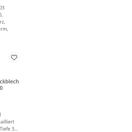
ckblech
0
al
ailliert