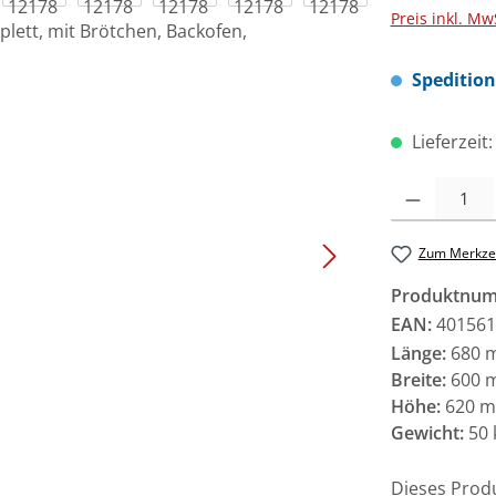
Preis inkl. Mw
Speditio
Lieferzeit
Produkt Anzah
Zum Merkzet
Produktnu
EAN:
401561
Länge:
680 
Breite:
600 
Höhe:
620 
Gewicht:
50 
Dieses Prod