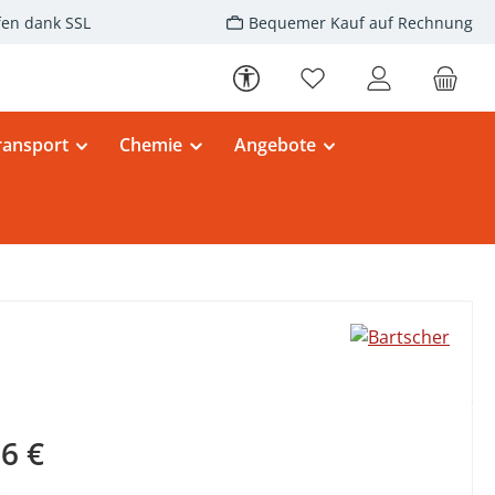
fen dank SSL
Bequemer Kauf auf Rechnung
Werkzeugleiste anzeigen
Du hast 0 Produkte au
ransport
Chemie
Angebote
eis:
6 €