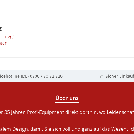
02 kg
rer Preis:
€
t. + ggf.
sten
enkorb
icehotline (DE)
0800 / 80 82 820
Sicher Einkau
Über uns
r 35 Jahren Profi-Equipment direkt dorthin, wo Leidenschaft 
nalem Design, damit Sie sich voll und ganz auf das Wesentl