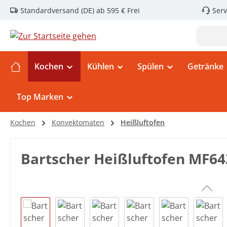
Standardversand (DE) ab 595 € Frei
Serv
m Hauptinhalt springen
Zur Suche springen
Zur Hauptnavigation springen
Kochen
Kühlen
Spülen
Getränke
Top Marken
Kochen
Konvektomaten
Heißluftofen
Bartscher Heißluftofen MF64
Bildergalerie überspringen