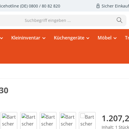
icehotline (DE)
0800 / 80 82 820
Sicher Einkau
Kleininventar
Küchengeräte
Möbel
T
30
Regulärer Pr
1.207,2
Inhalt:
1 Stück