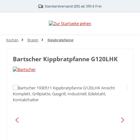
Zum Hauptinhalt springen
Standardversand (DE) ab 595 € Frei
Kochen
Braten
Kippbratpfanne
Bartscher Kippbratpfanne G120LHK
Bildergalerie überspringen