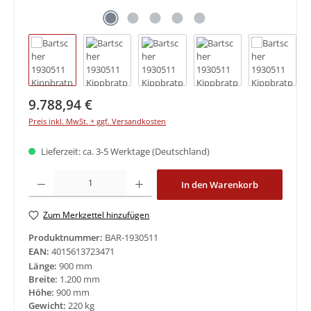
Regulärer Preis:
9.788,94 €
Preis inkl. MwSt. + ggf. Versandkosten
Lieferzeit: ca. 3-5 Werktage (Deutschland)
Produkt Anzahl: Gib den gewünschten Wert ein oder benutze die Schaltfläche
In den Warenkorb
Zum Merkzettel hinzufügen
Produktnummer:
BAR-1930511
EAN:
4015613723471
Länge:
900 mm
Breite:
1.200 mm
Höhe:
900 mm
Gewicht:
220 kg