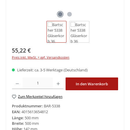
Regulärer Preis:
55,22 €
Preis inkl. MwSt. + ggf. Versandkosten
Lieferzeit: ca. 3-5 Werktage (Deutschland)
Produkt Anzahl: Gib den gewünschten Wert ein oder benutze die Schaltfläche
In den Warenkorb
Zum Merkzettel hinzufügen
Produktnummer:
BAR-5338
EAN:
4015613654812
Länge:
500 mm
Breite:
500 mm
Höhe:
142 mm