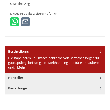
Gewicht:
2 kg
Dieses Produkt weiterempfehlen:
Beschreibung
Die stapelbaren Spülmaschinenkörbe von Bartscher sorgen für
gute Spülergebnisse, gutes Korbhandling und für eine saubere
und…
Mehr
Hersteller
Bewertungen