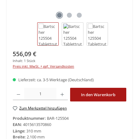
Regulärer Preis:
556,09 €
Inhalt:
1 Stück
Preis inkl. MwSt. + ggf. Versandkosten
Lieferzeit: ca. 3-5 Werktage (Deutschland)
Produkt Anzahl: Gib den gewünschten Wert ein oder benutze die Schaltfläche
In den Warenkorb
Zum Merkzettel hinzufügen
Produktnummer:
BAR-125504
EAN:
4015613570860
Länge:
310 mm
Breite:
2.100 mm