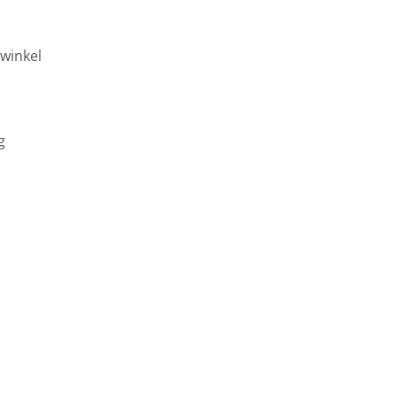
winkel
g