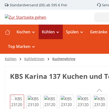
Standardversand (DE) ab 595 € Frei
Serv
m Hauptinhalt springen
Zur Suche springen
Zur Hauptnavigation springen
Kochen
Kühlen
Spülen
Getränke
Top Marken
Kühlen
Kühlvitrinen
Kuchenvitrine
KBS Karina 137 Kuchen und T
Bildergalerie überspringen