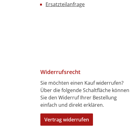
Ersatzteilanfrage
ierverglast
lasung aus
iesparendem
en Isolierglas 3
verstellbare
agen mit CNS
lagewinkel
hlauslageboden
enerseitig 2
iebetüren
Widerrufsrecht
ltbare LED
Sie möchten einen Kauf widerrufen?
beleuchtung
Über die folgende Schaltfläche können
Digitale
4 Tagen)
7 Tagen)
len
bitkarte
ft
Sie den Widerruf Ihrer Bestellung
raturanzeige
einfach und direkt erklären.
ktronische
aturregelung
Vertrag widerrufen
uftfeuchte von
Rollen, 2 mit
stellbremse