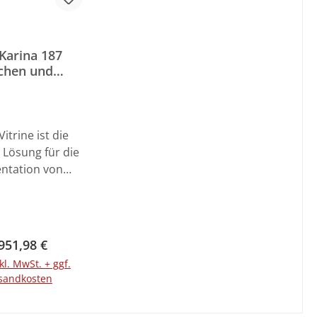
Karina 187
chen und
tenvitrine
Vitrine ist die
 Lösung für die
ntation von
und Torten in
Geschäft. Mit
r 5-seitigen
erverglasten
gulärer Preis:
951,98 €
theke bietet sie
kl. MwSt. + ggf.
imale Sicht auf
sandkosten
e leckeren
ren. Dank der
n Warenkorb