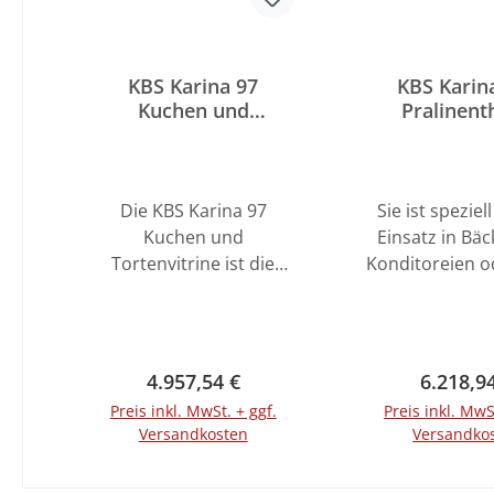
KBS Karina 97
KBS Karin
Kuchen und
Pralinent
Tortenvitrine
Die KBS Karina 97
Sie ist speziel
Kuchen und
Einsatz in Bäc
Tortenvitrine ist die
Konditoreien o
perfekte Lösung für alle
konzipiert un
Bäckereien, Cafés oder
eine elegan
Restaurants, die ihre
ansprech
Kuchen und Torten
Möglichkeit, I
Regulärer Preis:
Reguläre
4.957,54 €
6.218,9
ansprechend
Leckereie
Preis inkl. MwSt. + ggf.
Preis inkl. MwS
präsentieren möchten.
präsentieren. Die Theke
Versandkosten
Versandko
Mit einer Breite von 94
ist steckerfe
cm bietet sie
kann somit so
In den Warenkorb
In den War