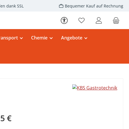
fen dank SSL
Bequemer Kauf auf Rechnung
Werkzeugleiste anzeigen
Du hast 0 Produkte au
ransport
Chemie
Angebote
eis:
5 €