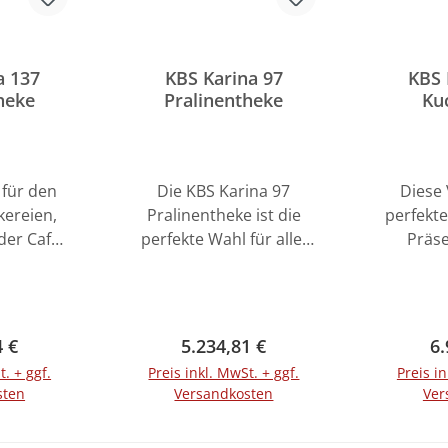
a 137
KBS Karina 97
KBS 
heke
Pralinentheke
Ku
Tor
l für den
Die KBS Karina 97
Diese 
kereien,
Pralinentheke ist die
perfekte
der Cafés
perfekte Wahl für alle,
Präse
d bietet
die ihre Pralinen und
Kuchen 
te und
Schokoladen auf
Ihrem 
ende
stilvolle und effektive
eine
hre süßen
Weise präsentieren
isoli
r Preis:
Regulärer Preis:
Re
4 €
5.234,81 €
6.
n zu
möchten. Diese Umluft-
Verkaufs
t. + ggf.
Preis inkl. MwSt. + ggf.
Preis in
Panoramavitrine ist
eine opt
sten
Versandkosten
Ver
rtig und
speziell für diese
Ihr
fort in
Präsentation konzipiert
Backwa
enkorb
In den Warenkorb
In de