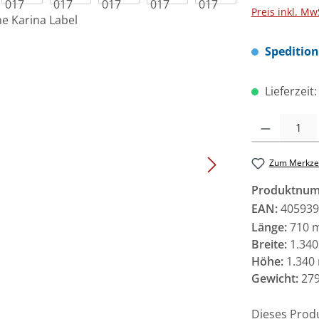
Preis inkl. Mw
Speditio
Lieferzeit
Produkt Anzah
Zum Merkzet
Produktnu
EAN:
405939
Länge:
710 
Breite:
1.34
Höhe:
1.340
Gewicht:
279
Dieses Prod