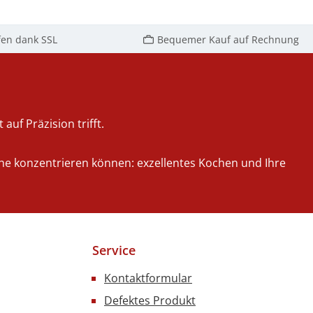
ühlung bleiben
hen und Torten
nd appetitlich,
fen dank SSL
Bequemer Kauf auf Rechnung
sie gleichzeitig
sprechend
ert werden. Die
ist speziell für
ung von Kuchen
auf Präzision trifft.
ten konzipiert
gt dafür, dass
iche konzentrieren können: exzellentes Kochen und Ihre
mer in bester
tät angeboten
önnen. Mit der
ina 187 können
r sein, dass Ihre
Service
en von der
ntation Ihrer
Kontaktformular
en beeindruckt
Defektes Produkt
n. 5 seitig