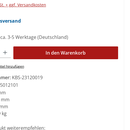
St. + ggf. Versandkosten
nsversand
: ca. 3-5 Werktage (Deutschland)
l: Gib den gewünschten Wert ein oder benutze die Schaltflächen 
In den Warenkorb
tel hinzufügen
mmer:
KBS-23120019
5012101
mm
0 mm
 mm
 kg
ukt weiterempfehlen: