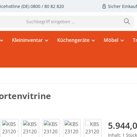
icehotline (DE)
0800 / 80 82 820
Sicher Einkau
Kleininventar
Küchengeräte
Möbel
T
ortenvitrine
Regulärer Pr
5.944,0
Inhalt:
1 Stück