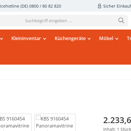
icehotline (DE)
0800 / 80 82 820
Sicher Einkau
Kleininventar
Küchengeräte
Möbel
T
Regulärer Pr
2.233,6
Inhalt:
1 Stück