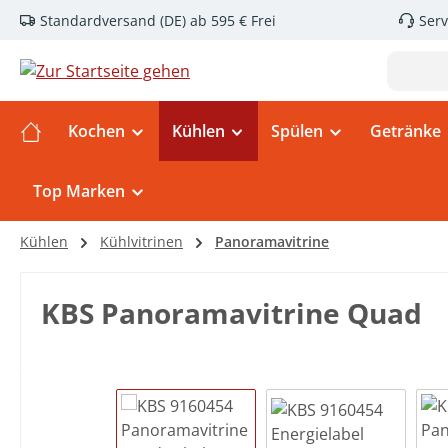
Standardversand (DE) ab 595 € Frei
Serv
m Hauptinhalt springen
Zur Suche springen
Zur Hauptnavigation springen
Kochen
Kühlen
Spülen
Getränke
Top Marken
Kühlen
Kühlvitrinen
Panoramavitrine
KBS Panoramavitrine Quad
Bildergalerie überspringen