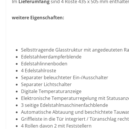
Im
Lieferumfang
sind 4 Roste 435 x 505 mm enthalte
weitere Eigenschaften:
Selbsttragende Glasstruktur mit angedeuteten 
Edelstahlverdampferblende
Edelstahlinnenboden
4 Edelstahlroste
Separater beleuchteter Ein-/Ausschalter
Separater Lichtschalter
Digitale Temperaturanzeige
Elektronische Temperaturregelung mit Statusanz
3 seitige Edelstahlmaschinenfachblende
Automatische Abtauung und beschichtete Tauwa
Griffleiste in die Tür integriert / Türanschlag rech
4 Rollen davon 2 mit Feststellern