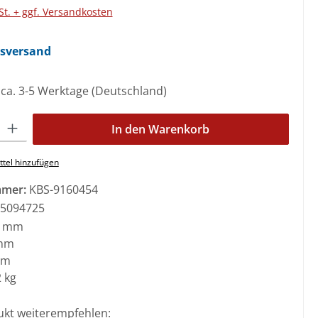
St. + ggf. Versandkosten
nsversand
: ca. 3-5 Werktage (Deutschland)
l: Gib den gewünschten Wert ein oder benutze die Schaltflächen 
In den Warenkorb
tel hinzufügen
mmer:
KBS-9160454
5094725
0 mm
mm
mm
 kg
ukt weiterempfehlen: