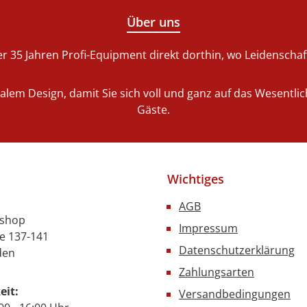
Über uns
r 35 Jahren Profi-Equipment direkt dorthin, wo Leidenschaft 
nalem Design, damit Sie sich voll und ganz auf das Wesentl
Gäste.
Wichtiges
AGB
nshop
Impressum
e 137-141
Datenschutzerklärung
den
Zahlungsarten
eit:
Versandbedingungen