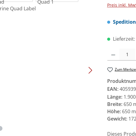
Preis inkl. Mw
Speditio
Lieferzeit
Produkt Anzah
Zum Merkzet
Produktnu
EAN:
405939
Länge:
1.90
Breite:
650 
Höhe:
650 
Gewicht:
172
Dieses Prod