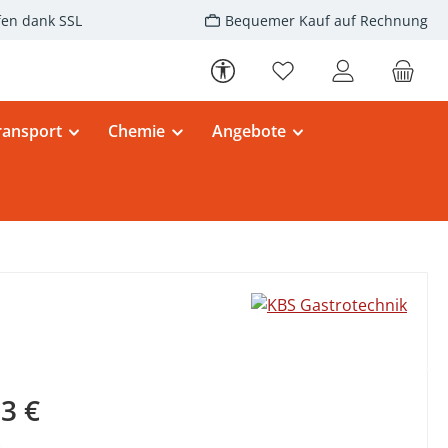
fen dank SSL
Bequemer Kauf auf Rechnung
Werkzeugleiste anzeigen
Du hast 0 Produkte au
ransport
Chemie
Angebote
eis:
3 €