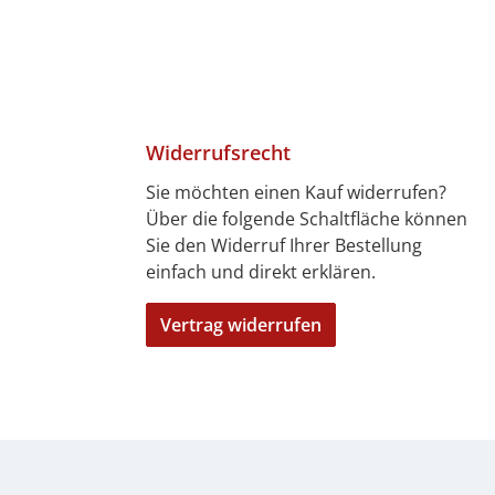
Widerrufsrecht
Sie möchten einen Kauf widerrufen?
Über die folgende Schaltfläche können
4 Tagen)
7 Tagen)
len
bitkarte
ft
Sie den Widerruf Ihrer Bestellung
einfach und direkt erklären.
Vertrag widerrufen