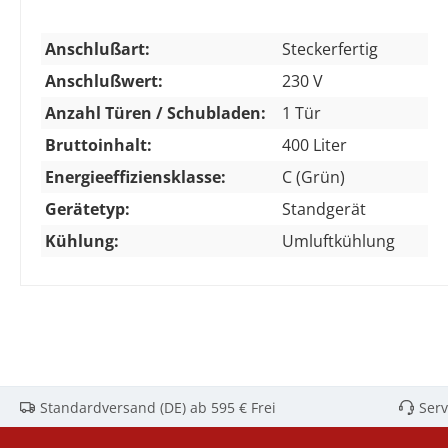
Anschlußart:
Steckerfertig
Anschlußwert:
230 V
Anzahl Türen / Schubladen:
1 Tür
Bruttoinhalt:
400 Liter
Energieeffiziensklasse:
C (Grün)
Gerätetyp:
Standgerät
Kühlung:
Umluftkühlung
Standardversand (DE) ab 595 € Frei
Serv