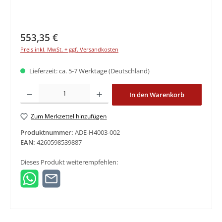
Regulärer Preis:
553,35 €
Preis inkl. MwSt. + ggf. Versandkosten
Lieferzeit: ca. 5-7 Werktage (Deutschland)
Produkt Anzahl: Gib den gewünschten Wert ein oder benutze die Schaltfläche
In den Warenkorb
Zum Merkzettel hinzufügen
Produktnummer:
ADE-H4003-002
EAN:
4260598539887
Dieses Produkt weiterempfehlen: