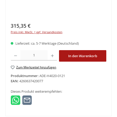
Regulärer Preis:
315,35 €
Preis inkl. MwSt. + ggf. Versandkosten
Lieferzeit: ca. 5-7 Werktage (Deutschland)
Produkt Anzahl: Gib den gewünschten Wert ein oder benutze die Schaltfläche
In den Warenkorb
Zum Merkzettel hinzufügen
Produktnummer:
ADE-H4020-0121
EAN:
4260637420077
Dieses Produkt weiterempfehlen: