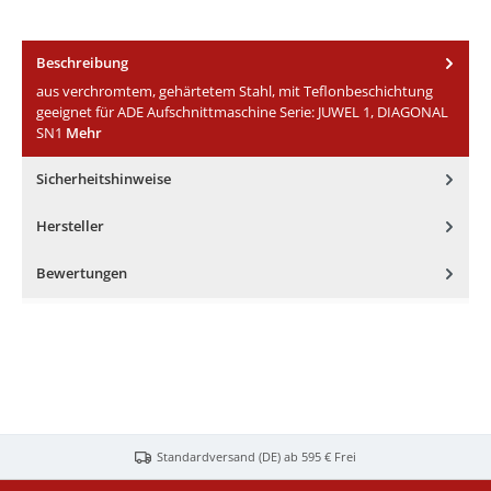
Beschreibung
aus verchromtem, gehärtetem Stahl, mit Teflonbeschichtung
geeignet für ADE Aufschnittmaschine Serie: JUWEL 1, DIAGONAL
SN1
Mehr
Sicherheitshinweise
Hersteller
Bewertungen
Standardversand (DE) ab 595 € Frei