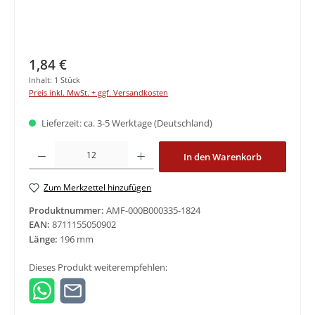
Regulärer Preis:
1,84 €
Inhalt:
1 Stück
Preis inkl. MwSt. + ggf. Versandkosten
Lieferzeit: ca. 3-5 Werktage (Deutschland)
Produkt Anzahl: Gib den gewünschten Wert ein oder benutze die Schaltfläche
In den Warenkorb
Zum Merkzettel hinzufügen
Produktnummer:
AMF-000B000335-1824
EAN:
8711155050902
Länge:
196 mm
Dieses Produkt weiterempfehlen: