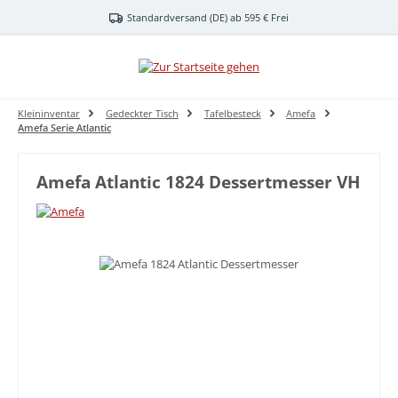
Zum Hauptinhalt springen
Standardversand (DE) ab 595 € Frei
Kleininventar
Gedeckter Tisch
Tafelbesteck
Amefa
Amefa Serie Atlantic
Amefa Atlantic 1824 Dessertmesser VH
Bildergalerie überspringen