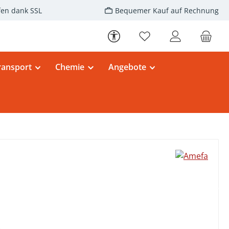
fen dank SSL
Bequemer Kauf auf Rechnung
Werkzeugleiste anzeigen
Du hast 0 Produkte au
ransport
Chemie
Angebote
eis: