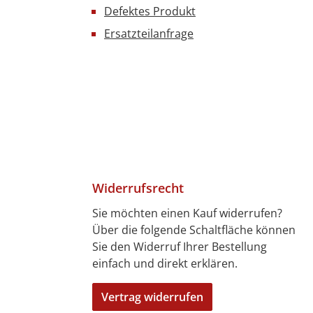
Defektes Produkt
Ersatzteilanfrage
Widerrufsrecht
Sie möchten einen Kauf widerrufen?
Über die folgende Schaltfläche können
4 Tagen)
7 Tagen)
len
bitkarte
ft
Sie den Widerruf Ihrer Bestellung
einfach und direkt erklären.
Vertrag widerrufen