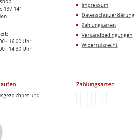
nshop
Impressum
e 137-141
Datenschutzerklärung
den
Zahlungsarten
eit:
Versandbedingungen
00 - 16:00 Uhr
Widerrufsrecht
- 14:30 Uhr
kaufen
Zahlungsarten
usgezeichnet und
Rechnung (innerhalb von 1
Vorkasse (innerhalb von 
Klarna
PayPal
PayPal Später Bezah
Google Pay
Apple Pay
Kredit- oder De
SEPA Lastschri