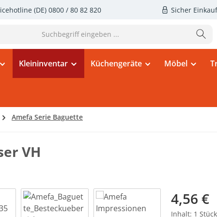
icehotline (DE)
0800 / 80 82 820
Sicher Einkau
Kleininventar
Küchengeräte
Möbel
T
Amefa Serie Baguette
ser VH
Regulärer Pr
4,56 €
Inhalt:
1 Stück