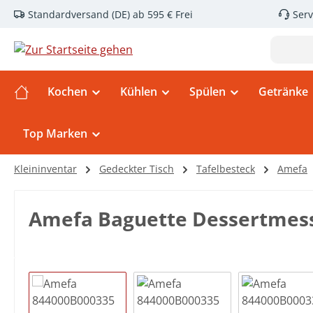
Standardversand (DE) ab 595 € Frei
Serv
m Hauptinhalt springen
Zur Suche springen
Zur Hauptnavigation springen
Kochen
Kühlen
Spülen
Getränke
Top Marken
Kleininventar
Gedeckter Tisch
Tafelbesteck
Amefa
Amefa Baguette Dessertmes
Bildergalerie überspringen