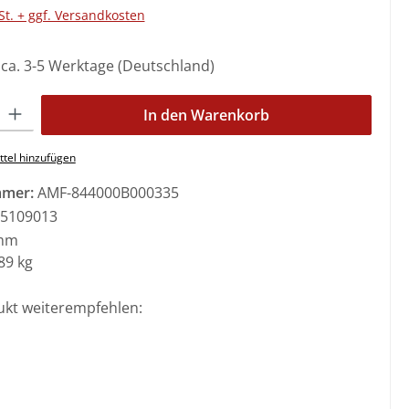
St. + ggf. Versandkosten
: ca. 3-5 Werktage (Deutschland)
l: Gib den gewünschten Wert ein oder benutze die Schaltflächen 
In den Warenkorb
tel hinzufügen
mmer:
AMF-844000B000335
5109013
mm
89 kg
ukt weiterempfehlen: