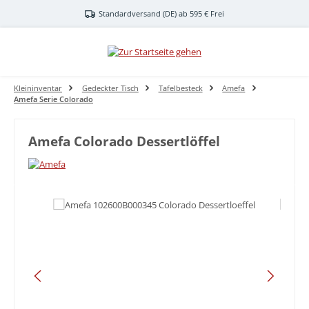
Zum Hauptinhalt springen
Standardversand (DE) ab 595 € Frei
Kleininventar
Gedeckter Tisch
Tafelbesteck
Amefa
Amefa Serie Colorado
Amefa Colorado Dessertlöffel
Bildergalerie überspringen