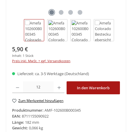
Regulärer Preis:
5,90 €
Inhalt:
1 Stück
Preis inkl. MwSt. + ggf. Versandkosten
Lieferzeit: ca. 3-5 Werktage (Deutschland)
Produkt Anzahl: Gib den gewünschten Wert ein oder benutze die Schaltfläche
In den Warenkorb
Zum Merkzettel hinzufügen
Produktnummer:
AMF-102600B000345
EAN:
8711155090922
Länge:
182 mm
Gewicht:
0,066 kg