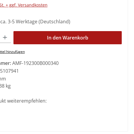
St. + ggf. Versandkosten
: ca. 3-5 Werktage (Deutschland)
l: Gib den gewünschten Wert ein oder benutze die Schaltflächen 
In den Warenkorb
tel hinzufügen
mmer:
AMF-192300B000340
5107941
mm
38 kg
ukt weiterempfehlen: