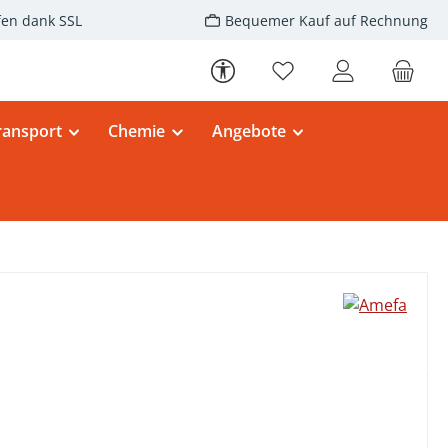
fen dank SSL
Bequemer Kauf auf Rechnung
Werkzeugleiste anzeigen
Du hast 0 Produkte au
ransport
Chemie
Angebote
eis: