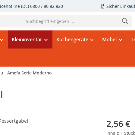
icehotline (DE)
0800 / 80 82 820
Sicher Einkau
Kleininventar
Küchengeräte
Möbel
T
Amefa Serie Moderno
l
Regulärer Pr
2,56 €
Inhalt:
1 Stück