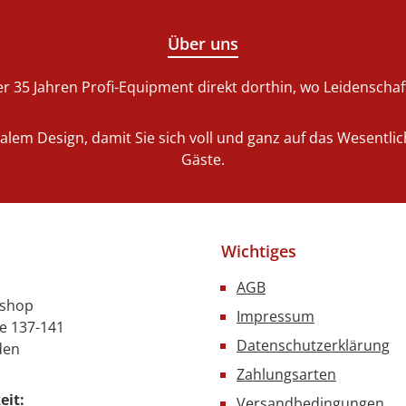
Über uns
r 35 Jahren Profi-Equipment direkt dorthin, wo Leidenschaft 
nalem Design, damit Sie sich voll und ganz auf das Wesentl
Gäste.
Wichtiges
AGB
nshop
Impressum
e 137-141
Datenschutzerklärung
den
Zahlungsarten
eit:
Versandbedingungen