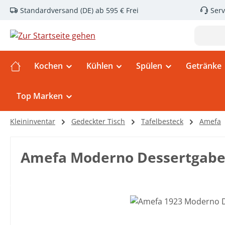
Standardversand (DE) ab 595 € Frei
Serv
m Hauptinhalt springen
Zur Suche springen
Zur Hauptnavigation springen
Kochen
Kühlen
Spülen
Getränke
Top Marken
Kleininventar
Gedeckter Tisch
Tafelbesteck
Amefa
Amefa Moderno Dessertgabe
Bildergalerie überspringen