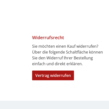
Widerrufsrecht
Sie möchten einen Kauf widerrufen?
Über die folgende Schaltfläche können
4 Tagen)
7 Tagen)
len
bitkarte
ft
Sie den Widerruf Ihrer Bestellung
einfach und direkt erklären.
Vertrag widerrufen