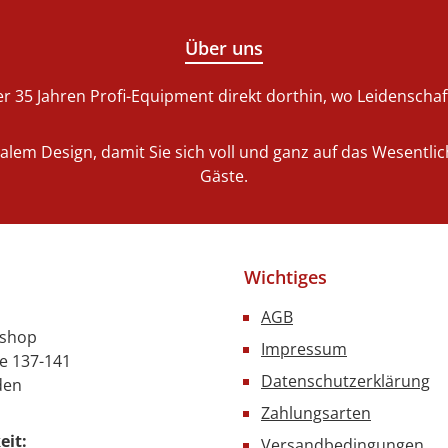
Über uns
r 35 Jahren Profi-Equipment direkt dorthin, wo Leidenschaft 
nalem Design, damit Sie sich voll und ganz auf das Wesentl
Gäste.
Wichtiges
AGB
nshop
Impressum
e 137-141
Datenschutzerklärung
den
Zahlungsarten
eit:
Versandbedingungen