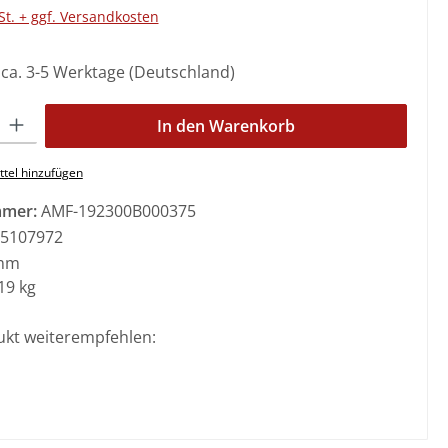
St. + ggf. Versandkosten
: ca. 3-5 Werktage (Deutschland)
l: Gib den gewünschten Wert ein oder benutze die Schaltflächen 
In den Warenkorb
tel hinzufügen
mmer:
AMF-192300B000375
5107972
mm
19 kg
ukt weiterempfehlen: