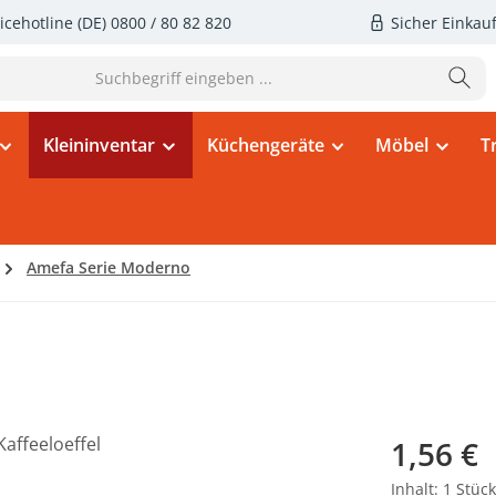
icehotline (DE)
0800 / 80 82 820
Sicher Einkau
Kleininventar
Küchengeräte
Möbel
T
Amefa Serie Moderno
Regulärer Pr
1,56 €
Inhalt:
1 Stück