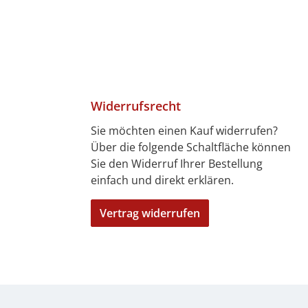
Widerrufsrecht
Sie möchten einen Kauf widerrufen?
Über die folgende Schaltfläche können
4 Tagen)
7 Tagen)
len
bitkarte
ft
Sie den Widerruf Ihrer Bestellung
einfach und direkt erklären.
Vertrag widerrufen