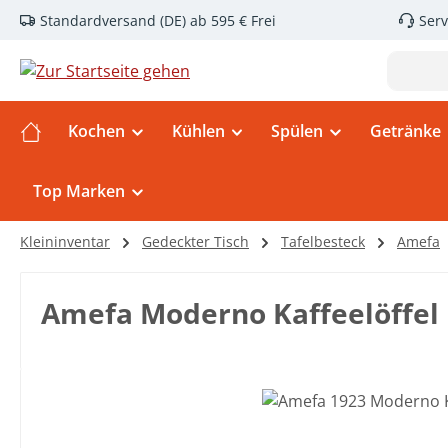
Standardversand (DE) ab 595 € Frei
Serv
m Hauptinhalt springen
Zur Suche springen
Zur Hauptnavigation springen
Kochen
Kühlen
Spülen
Getränke
Top Marken
Kleininventar
Gedeckter Tisch
Tafelbesteck
Amefa
Amefa Moderno Kaffeelöffel
Bildergalerie überspringen