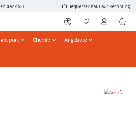
fen dank SSL
Bequemer Kauf auf Rechnung
Werkzeugleiste anzeigen
Du hast 0 Produkte au
ransport
Chemie
Angebote
eis: