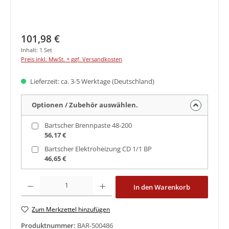
Regulärer Preis:
101,98 €
Inhalt:
1 Set
Preis inkl. MwSt. + ggf. Versandkosten
Lieferzeit: ca. 3-5 Werktage (Deutschland)
Optionen / Zubehör auswählen.
Bartscher Brennpaste 48-200
56,17 €
Bartscher Elektroheizung CD 1/1 BP
46,65 €
Produkt Anzahl: Gib den gewünschten Wert ein oder benutze die Schaltfläche
In den Warenkorb
Zum Merkzettel hinzufügen
Produktnummer:
BAR-500486