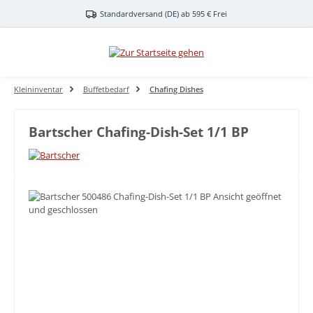
Zum Hauptinhalt springen
Standardversand (DE) ab 595 € Frei
Kleininventar
Buffetbedarf
Chafing Dishes
Bartscher Chafing-Dish-Set 1/1 BP
Bildergalerie überspringen