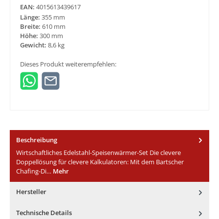
EAN:
4015613439617
Länge:
355 mm
Breite:
610 mm
Höhe:
300 mm
Gewicht:
8,6 kg
Dieses Produkt weiterempfehlen:
Beschreibung
Wirtschaftliches Edelstahl-Speisenwärmer-Set Die clevere
Doppellösung für clevere Kalkulatoren: Mit dem Bartscher
Chafing-Di…
Mehr
Hersteller
Technische Details