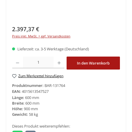
Regulärer Preis:
2.397,37 €
Preis inkl. MwSt. + ggf. Versandkosten
Lieferzeit: ca. 3-5 Werktage (Deutschland)
Produkt Anzahl: Gib den gewünschten Wert ein oder benutze die Schaltfläche
In den Warenkorb
Zum Merkzettel hinzufügen
Produktnummer:
BAR-131764
EAN:
4015613547527
Länge:
600 mm
Breite:
600 mm
Höhe:
900 mm
Gewicht:
58 kg
Dieses Produkt weiterempfehlen: