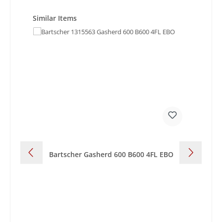
Produktgalerie überspringen
Similar Items
Bartscher Gasherd 600 B600 4FL EBO
Ba