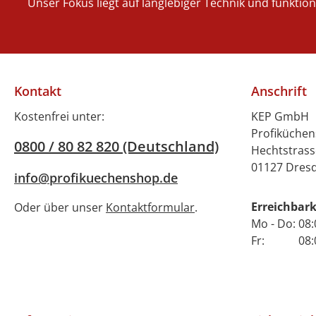
Unser Fokus liegt auf langlebiger Technik und funktio
rostfreiem Ed
gefertigt, was 
für eine l
Lebensdauer
sondern auc
Kontakt
Anschrift
einfache Rei
ermöglicht. D
Kostenfrei unter:
KEP GmbH
ergonomische
Profiküche
0800 / 80 82 820 (Deutschland)
bleibt der
Hechtstrass
während des Fr
01127 Dres
info@profikuechenshop.de
kühl und siche
Handhabung
Erreichbark
Oder über unser
Kontaktformular
.
durchdac
Mo - Do: 08:
Konstruk
Fr: 08:00 
gewährleiste
optima
Wärmeverte
sodass Ihre 