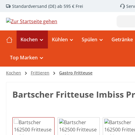
Standardversand (DE) ab 595 € Frei
Serv
m Hauptinhalt springen
Zur Suche springen
Zur Hauptnavigation springen
Kochen
Kühlen
Spülen
Getränke
Top Marken
Kochen
Frittieren
Gastro Fritteuse
Bartscher Fritteuse Imbiss P
Bildergalerie überspringen