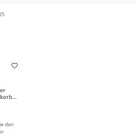
er
nkorb
O 11L
ie den
er