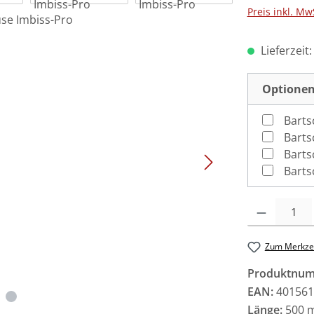
Preis inkl. Mw
Lieferzeit
Optionen
Barts
Barts
Barts
Barts
Produkt Anzah
Zum Merkzet
Produktnu
EAN:
401561
Länge:
500 