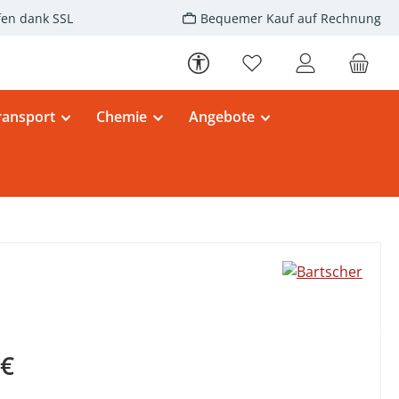
fen dank SSL
Bequemer Kauf auf Rechnung
Werkzeugleiste anzeigen
Du hast 0 Produkte au
ransport
Chemie
Angebote
eis:
 €