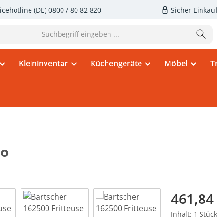
icehotline (DE)
0800 / 80 82 820
Sicher Einkau
Kleininventar
Küchengeräte
Möbel
T
ro
Regulärer Pr
461,84
Inhalt:
1 Stück