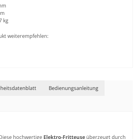
mm
mm
7 kg
ukt weiterempfehlen:
rheitsdatenblatt
Bedienungsanleitung
 Diese hochwertige
Elektro-Fritteuse
überzeugt durch