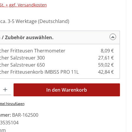
St. + ggf. Versandkosten
: ca. 3-5 Werktage (Deutschland)
 / Zubehör auswählen.
cher Fritteusen Thermometer
8,09 €
cher Salzstreuer 300
27,61 €
cher Salzstreuer 650
59,02 €
cher Fritteusenkorb IMBISS PRO 11L
42,84 €
l: Gib den gewünschten Wert ein oder benutze die Schaltflächen 
In den Warenkorb
tel hinzufügen
mmer:
BAR-162500
3535104
mm