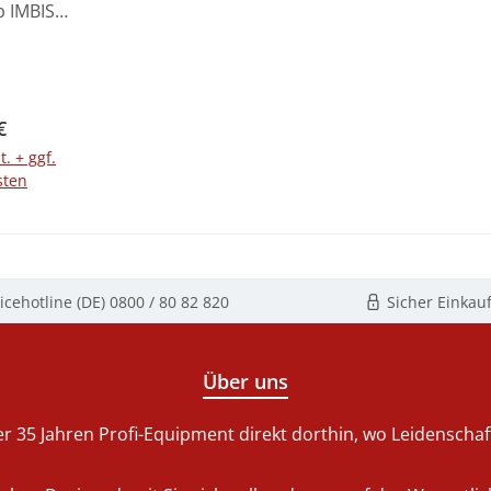
b IMBISS
perfekte
, die in
mie oder
reich
rer Preis:
€
rüche an
t. + ggf.
und
sten
 stellen.
uste
enkorb
b bietet
ßzügiges
4 Litern,
icehotline (DE)
0800 / 80 82 820
Sicher Einkau
die
g von
Pommes
Über uns
ischfilets
n Snacks.
r 35 Jahren Profi-Equipment direkt dorthin, wo Leidenschaft 
korb ist
tigem,