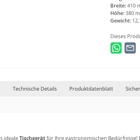
Breite:
410 
Höhe:
380 
Gewicht:
12,
Dieses Prod
r
Technische Details
Produktdatenblatt
Siche
s ideale
Tischgerät
für Ihre gastronomischen Bedürfnisse!