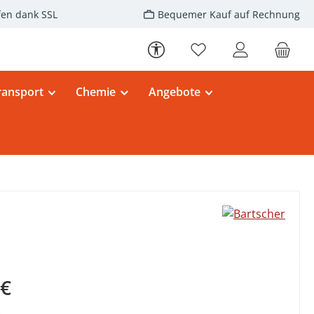
fen dank SSL
Bequemer Kauf auf Rechnung
Werkzeugleiste anzeigen
Du hast 0 Produkte au
ransport
Chemie
Angebote
eis:
 €