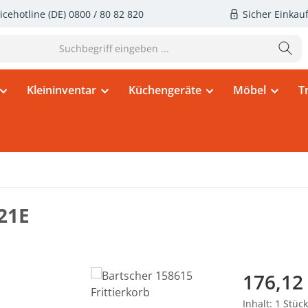
icehotline (DE)
0800 / 80 82 820
Sicher Einkau
Kleininventar
Küchengeräte
Möbel
T
21E
Regulärer Pr
176,12
Inhalt:
1 Stück