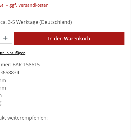
St. + ggf. Versandkosten
: ca. 3-5 Werktage (Deutschland)
l: Gib den gewünschten Wert ein oder benutze die Schaltflächen 
In den Warenkorb
tel hinzufügen
mmer:
BAR-158615
3658834
mm
mm
m
g
ukt weiterempfehlen: