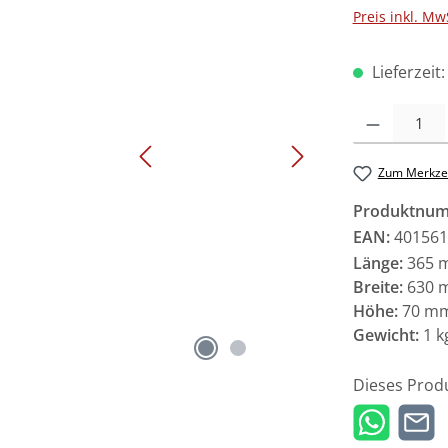
Preis inkl. Mw
Lieferzeit
Produkt Anzah
Zum Merkzet
Produktnu
EAN:
401561
Länge:
365 
Breite:
630 
Höhe:
70 m
Gewicht:
1 k
Dieses Prod