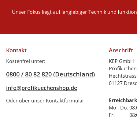
einem
Fassungsvermögen von
Unser Fokus liegt auf langlebiger Technik und funktio
21 Litern bietet das
Becken eine einfache
und sichere
Handhabung. Dank der
manuellen
Kontakt
Anschrift
Temperaturregelung
können Sie die Fritteuse
Kostenfrei unter:
KEP GmbH
jederzeit auf die
Profiküche
0800 / 80 82 820 (Deutschland)
gewünschte
Hechtstrass
Temperatur
01127 Dres
info@profikuechenshop.de
einstellen.Der
Temperaturbereich
Erreichbark
Oder über unser
Kontaktformular
.
lässt sich von 140°C bis
Mo - Do: 08:
190°C einstellen. Das
Fr: 08:00 
Gerät hat abgerundete
Ecke was einen
zusätzlichen Schutz für