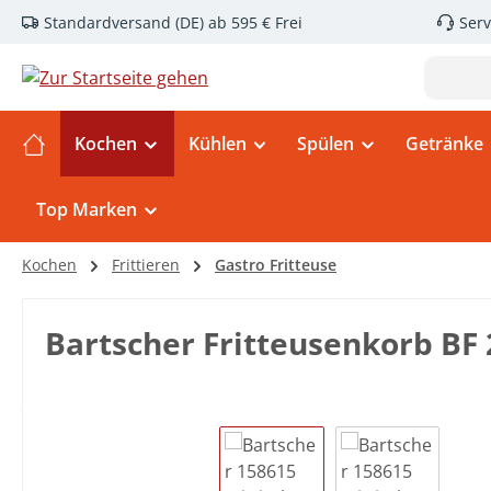
Standardversand (DE) ab 595 € Frei
Serv
m Hauptinhalt springen
Zur Suche springen
Zur Hauptnavigation springen
Kochen
Kühlen
Spülen
Getränke
Top Marken
Kochen
Frittieren
Gastro Fritteuse
Bartscher Fritteusenkorb BF 
Bildergalerie überspringen