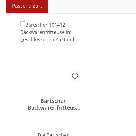
Passend zu...
Produktgalerie überspringen
Bartscher
Backwarenfritteuse
Elektro BF 21E
Die Bartscher