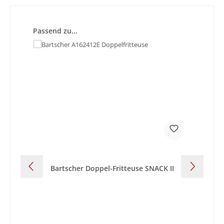
Produktgalerie überspringen
Passend zu...
Bartscher Doppel-Fritteuse SNACK II