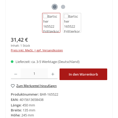
Regulärer Preis:
31,42 €
Inhalt:
1 Stück
Preis inkl. MwSt. + ggf. Versandkosten
Lieferzeit: ca. 3-5 Werktage (Deutschland)
Produkt Anzahl: Gib den gewünschten Wert ein oder benutze die Schaltfläche
In den Warenkorb
Zum Merkzettel hinzufügen
Produktnummer:
BAR-165522
EAN:
4015613658438
Länge:
450 mm
Breite:
135 mm
Höhe:
245 mm