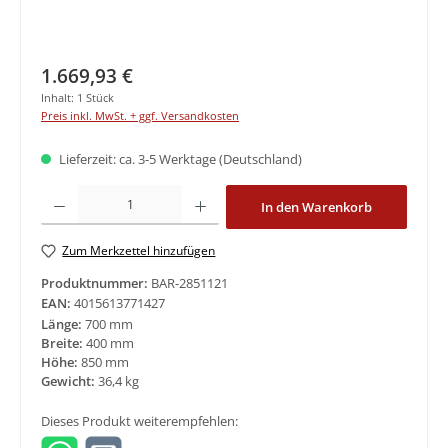
Regulärer Preis:
1.669,93 €
Inhalt:
1 Stück
Preis inkl. MwSt. + ggf. Versandkosten
Lieferzeit: ca. 3-5 Werktage (Deutschland)
Produkt Anzahl: Gib den gewünschten Wert ein oder benutze die Schaltfläche
In den Warenkorb
Zum Merkzettel hinzufügen
Produktnummer:
BAR-2851121
EAN:
4015613771427
Länge:
700 mm
Breite:
400 mm
Höhe:
850 mm
Gewicht:
36,4 kg
Dieses Produkt weiterempfehlen: