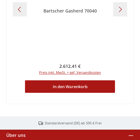
Bartscher Gasherd 70040
Ba
Regulärer Preis:
2.612,41 €
Preis inkl. MwSt. + ggf. Versandkosten
In den Warenkorb
Standardversand (DE) ab 595 € Frei
Über uns