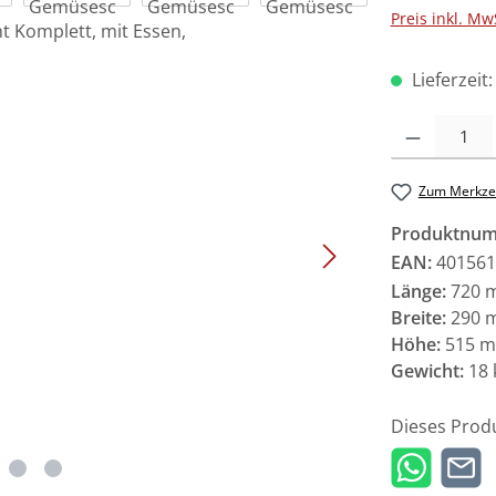
Preis inkl. Mw
Lieferzeit
Produkt Anzah
Zum Merkzet
Produktnu
EAN:
401561
Länge:
720 
Breite:
290 
Höhe:
515 
Gewicht:
18 
Dieses Prod