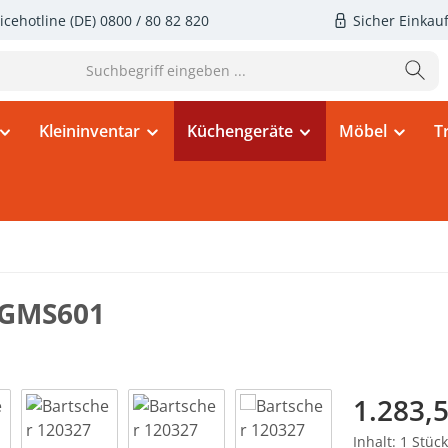
icehotline (DE)
0800 / 80 82 820
Sicher Einkau
Kleininventar
Küchengeräte
Möbel
T
 GMS601
Regulärer Pr
1.283,5
Inhalt:
1 Stück