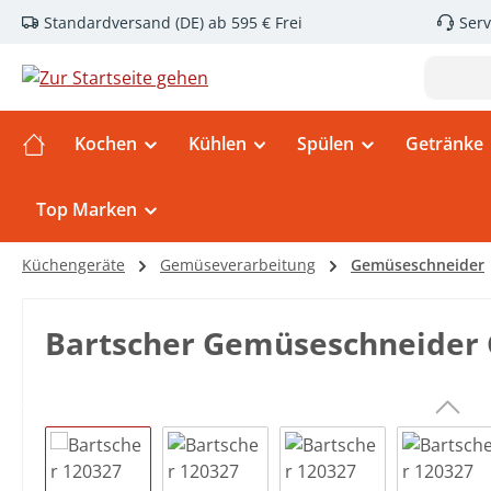
Standardversand (DE) ab 595 € Frei
Serv
m Hauptinhalt springen
Zur Suche springen
Zur Hauptnavigation springen
Kochen
Kühlen
Spülen
Getränke
Top Marken
Küchengeräte
Gemüseverarbeitung
Gemüseschneider
Bartscher Gemüseschneider
Bildergalerie überspringen