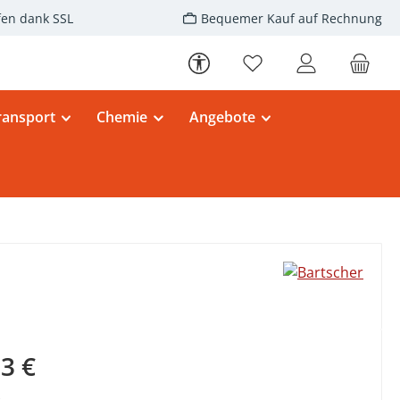
fen dank SSL
Bequemer Kauf auf Rechnung
Werkzeugleiste anzeigen
Du hast 0 Produkte au
ransport
Chemie
Angebote
eis:
3 €