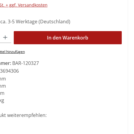
St. + ggf. Versandkosten
: ca. 3-5 Werktage (Deutschland)
l: Gib den gewünschten Wert ein oder benutze die Schaltflächen 
In den Warenkorb
tel hinzufügen
mmer:
BAR-120327
3694306
mm
mm
mm
kg
ukt weiterempfehlen: