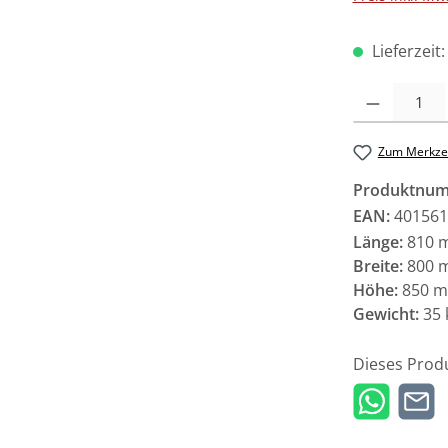
Lieferzeit
Produkt Anzah
Zum Merkzet
Produktnu
EAN:
401561
Länge:
810 
Breite:
800 
Höhe:
850 
Gewicht:
35 
Dieses Prod