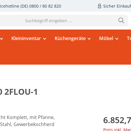
icehotline (DE)
0800 / 80 82 820
Sicher Einkau
Kleininventar
Küchengeräte
Möbel
T
0 2FLOU-1
Regulärer Pr
6.852,7
Preis inkl. Mw