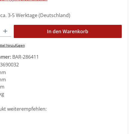
: ca. 3-5 Werktage (Deutschland)
l: Gib den gewünschten Wert ein oder benutze die Schaltflächen 
In den Warenkorb
tel hinzufügen
mmer:
BAR-286411
3690032
mm
mm
mm
kg
ukt weiterempfehlen: