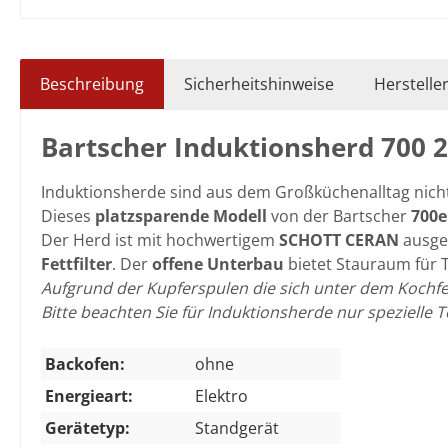
Beschreibung
Sicherheitshinweise
Herstelle
Bartscher Induktionsherd 700 
Induktionsherde sind aus dem Großküchenalltag nich
Dieses
platzsparende Modell
von der Bartscher
700e
Der Herd ist mit hochwertigem
SCHOTT CERAN
ausges
Fettfilter
. D
er
offene Unterbau
bietet Stauraum für 
Aufgrund der Kupferspulen die sich unter dem Kochfel
Bitte beachten Sie für Induktionsherde nur spezielle 
Backofen:
ohne
Energieart:
Elektro
Gerätetyp:
Standgerät