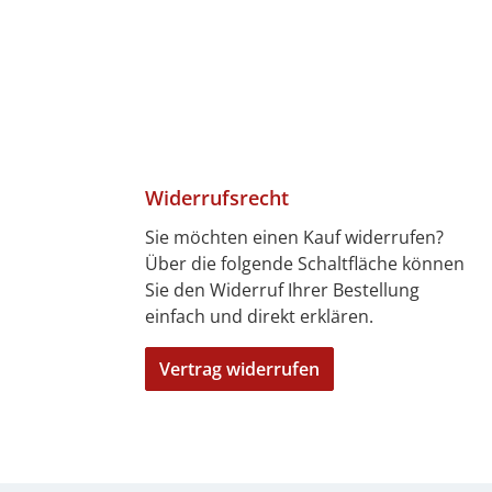
Widerrufsrecht
Sie möchten einen Kauf widerrufen?
Über die folgende Schaltfläche können
4 Tagen)
7 Tagen)
len
bitkarte
ft
Sie den Widerruf Ihrer Bestellung
einfach und direkt erklären.
Vertrag widerrufen