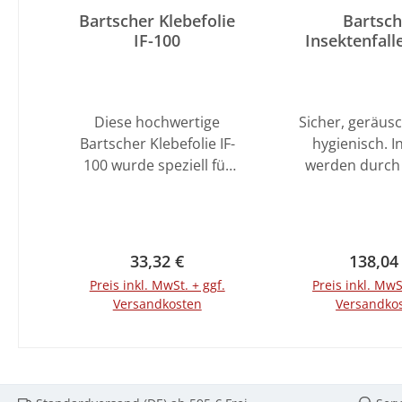
Bartscher Klebefolie
Bartsch
IF-100
Insektenfall
Diese hochwertige
Sicher, geräus
Bartscher Klebefolie IF-
hygienisch. I
100 wurde speziell für
werden durch
den Einsatz in dem
Licht angelo
Bartscher
bleiben auf der
Insektenvernichter IF-
angebrachten K
100 entwickelt und
haften. für
Regulärer Preis:
Regulär
33,32 €
138,04
sorgt für eine
Wandmontage 
Preis inkl. MwSt. + ggf.
Preis inkl. MwS
zuverlässige und
Standgerät 
Versandkosten
Versandko
hygienische
aus Kunststo
Fangmethode. Diese
Aluminium 2
In den Warenkorb
In den War
Folie zeichnet sich
Leuchtstoffröh
durch ihre starke
W Klebefolie: 