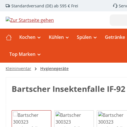
Standardversand (DE) ab 595 € Frei
Serv
m Hauptinhalt springen
Zur Suche springen
Zur Hauptnavigation springen
Kochen
Kühlen
Spülen
Getränke
Top Marken
Kleininventar
Hygienegeräte
Bartscher Insektenfalle IF-92
Bildergalerie überspringen