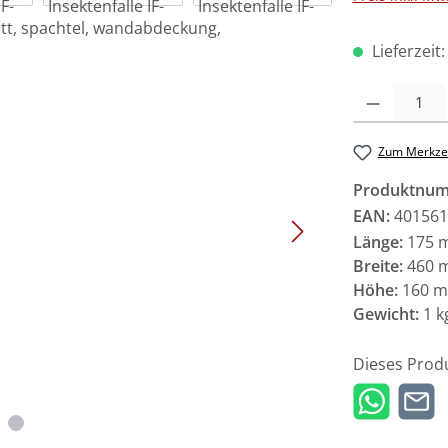
Lieferzeit
Produkt Anzah
Zum Merkzet
Produktnu
EAN:
401561
Länge:
175 
Breite:
460 
Höhe:
160 
Gewicht:
1 k
Dieses Prod