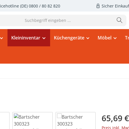
icehotline (DE)
0800 / 80 82 820
Sicher Einkau
Kleininventar
Küchengeräte
Möbel
T
Regulärer Pr
65,69 €
Preis inkl. Mw