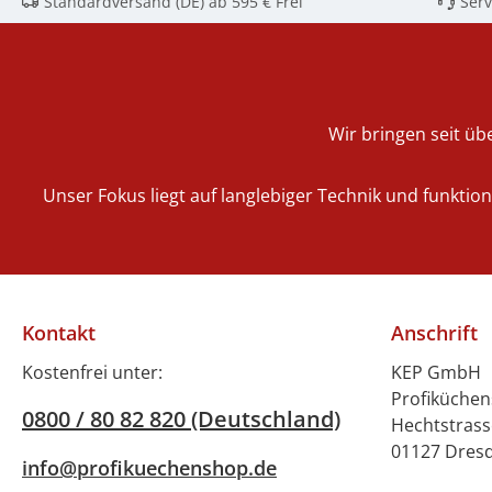
Klebekraft aus, die
313 mm Wirkra
Standardversand (DE) ab 595 € Frei
Serv
selbst die kleinsten
m Anschlusswer
Insekten anzieht und
230 V 50/60 Hz
sicher festhält.Mit
620 x T 90 x 
dieser Klebefolie
inklusive: 2 Kle
können Sie eine
Befestigungsm
Wir bringen seit übe
saubere und effektive
Umgebung schaffen, sei
Unser Fokus liegt auf langlebiger Technik und funktio
es in
Gastronomiebetrieben,
Büros oder
Privathaushalten. weiter
e Eigenschaften: Breite
Kontakt
Anschrift
390 mm x Tiefe 313 mm
x Höhe 2 mmGewicht:
Kostenfrei unter:
KEP GmbH
0,3 kg1 Karton mit 5
Profiküche
0800 / 80 82 820 (Deutschland)
Klebefolien
Hechtstrass
01127 Dres
info@profikuechenshop.de