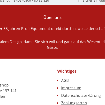
dius: 10
icehotline (DE)
0800 / 80 82 820
Sicher Einkau
t: 30 W /
 Maße: B
H 355 mm
Über uns
befolien,
aterial
r 35 Jahren Profi-Equipment direkt dorthin, wo Leidenschaft 
nalem Design, damit Sie sich voll und ganz auf das Wesentl
Gäste.
Wichtiges
AGB
nshop
Impressum
e 137-141
Datenschutzerklärung
den
Zahlungsarten