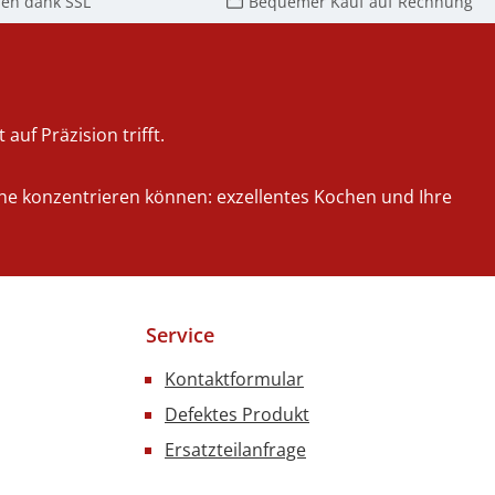
fen dank SSL
Bequemer Kauf auf Rechnung
auf Präzision trifft.
iche konzentrieren können: exzellentes Kochen und Ihre
Service
Kontaktformular
Defektes Produkt
Ersatzteilanfrage