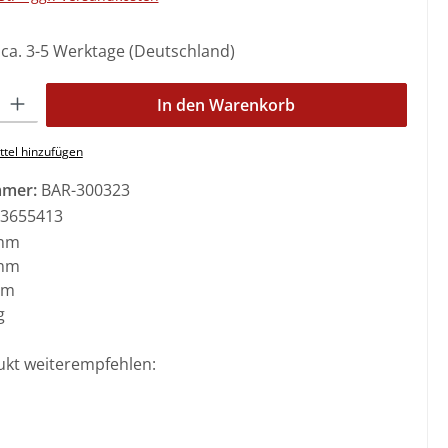
: ca. 3-5 Werktage (Deutschland)
l: Gib den gewünschten Wert ein oder benutze die Schaltflächen 
In den Warenkorb
tel hinzufügen
mmer:
BAR-300323
3655413
mm
mm
mm
g
ukt weiterempfehlen: