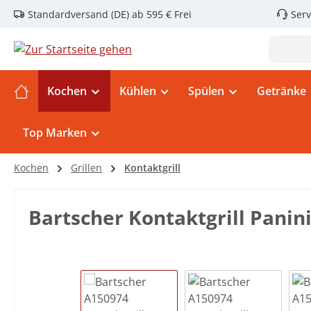
Standardversand (DE) ab 595 € Frei
Serv
m Hauptinhalt springen
Zur Suche springen
Zur Hauptnavigation springen
Kochen
Kühlen
Spülen
Getränke
Top Marken
Kochen
Grillen
Kontaktgrill
Bartscher Kontaktgrill Panin
Bildergalerie überspringen