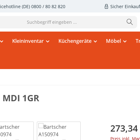
icehotline (DE)
0800 / 80 82 820
Sicher Einkau
Kleininventar
Küchengeräte
Möbel
T
i MDI 1GR
Regulärer Pr
273,34
Preis inkl. Mw