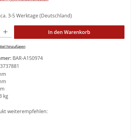
: ca. 3-5 Werktage (Deutschland)
l: Gib den gewünschten Wert ein oder benutze die Schaltflächen 
In den Warenkorb
tel hinzufügen
mmer:
BAR-A150974
3737881
mm
mm
mm
3 kg
ukt weiterempfehlen: