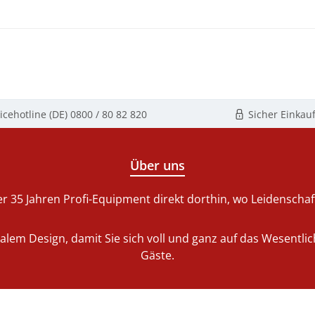
icehotline (DE)
0800 / 80 82 820
Sicher Einkau
Über uns
r 35 Jahren Profi-Equipment direkt dorthin, wo Leidenschaft 
nalem Design, damit Sie sich voll und ganz auf das Wesentl
Gäste.