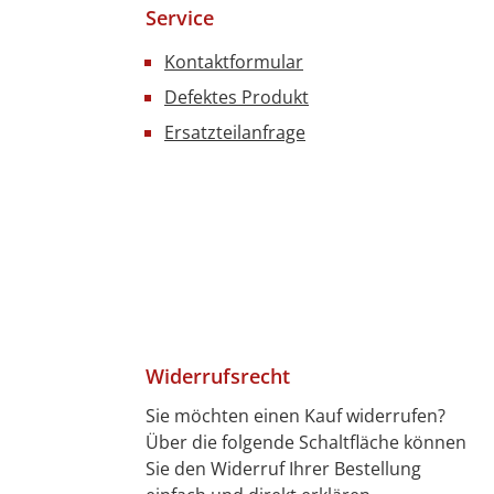
Service
Kontaktformular
Defektes Produkt
Ersatzteilanfrage
Widerrufsrecht
Sie möchten einen Kauf widerrufen?
Über die folgende Schaltfläche können
4 Tagen)
7 Tagen)
len
bitkarte
ft
Sie den Widerruf Ihrer Bestellung