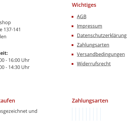
Wichtiges
AGB
nshop
Impressum
e 137-141
Datenschutzerklärung
den
Zahlungsarten
eit:
Versandbedingungen
00 - 16:00 Uhr
Widerrufsrecht
- 14:30 Uhr
kaufen
Zahlungsarten
usgezeichnet und
Rechnung (innerhalb von 1
Vorkasse (innerhalb von 
Klarna
PayPal
PayPal Später Bezah
Google Pay
Apple Pay
Kredit- oder De
SEPA Lastschri