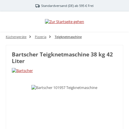
Zum Hauptinhalt springen
Standardversand (DE) ab 595 € Frei
Küchengeräte
Pizzeria
Teigknetmaschine
Bartscher Teigknetmaschine 38 kg 42
Liter
Bildergalerie überspringen