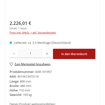
Regulärer Preis:
2.226,01 €
Inhalt:
1 Stück
Preis inkl. MwSt. + ggf. Versandkosten
Lieferzeit: ca. 3-5 Werktage (Deutschland)
Produkt Anzahl: Gib den gewünschten Wert ein oder benutze die Schaltfläche
In den Warenkorb
Zum Merkzettel hinzufügen
Produktnummer:
BAR-101957
EAN:
4015613473116
Länge:
800 mm
Breite:
480 mm
Höhe:
710 mm
Gewicht:
105 kg
Dieses Produkt weiterempfehlen: