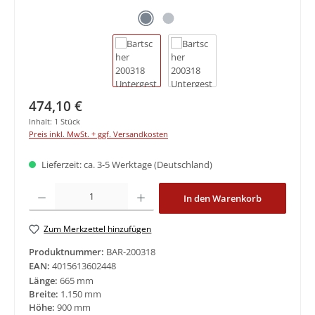
Regulärer Preis:
474,10 €
Inhalt:
1 Stück
Preis inkl. MwSt. + ggf. Versandkosten
Lieferzeit: ca. 3-5 Werktage (Deutschland)
Produkt Anzahl: Gib den gewünschten Wert ein oder benutze die Schaltfläche
In den Warenkorb
Zum Merkzettel hinzufügen
Produktnummer:
BAR-200318
EAN:
4015613602448
Länge:
665 mm
Breite:
1.150 mm
Höhe:
900 mm