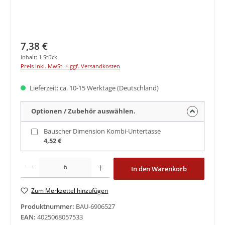
Regulärer Preis:
7,38 €
Inhalt:
1 Stück
Preis inkl. MwSt. + ggf. Versandkosten
Lieferzeit: ca. 10-15 Werktage (Deutschland)
Optionen / Zubehör auswählen.
Bauscher Dimension Kombi-Untertasse
4,52 €
Produkt Anzahl: Gib den gewünschten Wert ein oder benutze die Schaltfläche
In den Warenkorb
Zum Merkzettel hinzufügen
Produktnummer:
BAU-6906527
EAN:
4025068057533