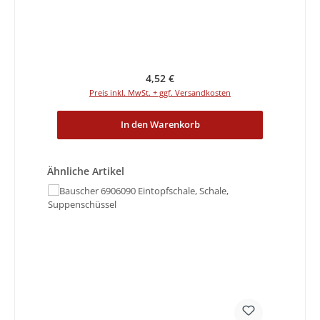
Regulärer Preis:
4,52 €
Preis inkl. MwSt. + ggf. Versandkosten
In den Warenkorb
Produktgalerie überspringen
Ähnliche Artikel