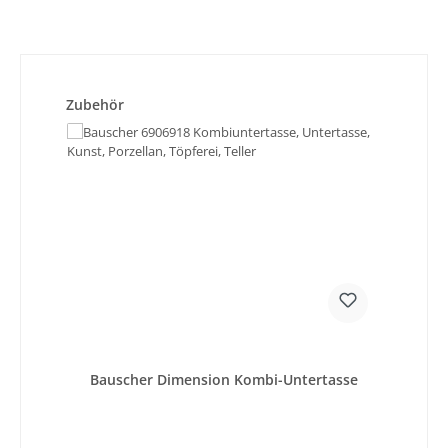
Produktgalerie überspringen
Zubehör
Bauscher Dimension Kombi-Untertasse