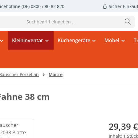
icehotline (DE)
0800 / 80 82 820
Sicher Einkau
Kleininventar
Küchengeräte
Möbel
T
Bauscher Porzellan
Maitre
 Fahne 38 cm
Regulärer Pr
29,39 €
Inhalt:
1 Stück