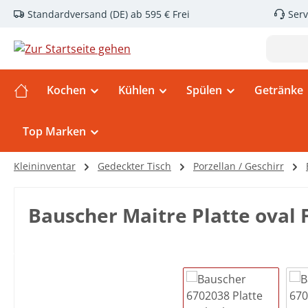
Standardversand (DE) ab 595 € Frei
Serv
m Hauptinhalt springen
Zur Suche springen
Zur Hauptnavigation springen
Kochen
Kühlen
Spülen
Getränke
Top Marken
Kleininventar
Gedeckter Tisch
Porzellan / Geschirr
Bauscher Maitre Platte oval
Bildergalerie überspringen