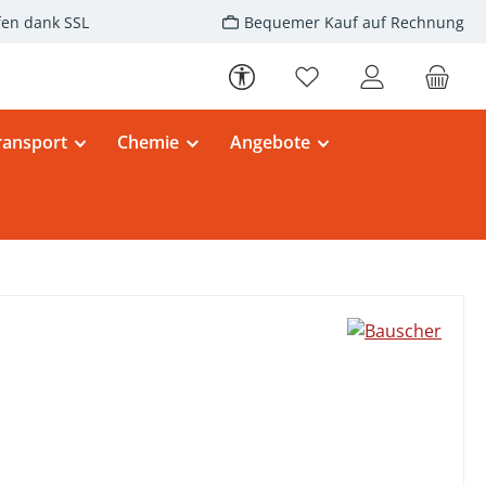
fen dank SSL
Bequemer Kauf auf Rechnung
Werkzeugleiste anzeigen
Du hast 0 Produkte au
ransport
Chemie
Angebote
eis: