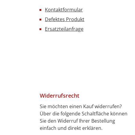
Kontaktformular
Defektes Produkt
Ersatzteilanfrage
Widerrufsrecht
Sie möchten einen Kauf widerrufen?
Über die folgende Schaltfläche können
4 Tagen)
7 Tagen)
len
bitkarte
ft
Sie den Widerruf Ihrer Bestellung
einfach und direkt erklären.