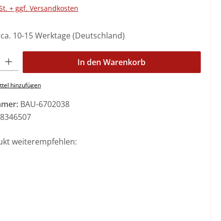
St. + ggf. Versandkosten
: ca. 10-15 Werktage (Deutschland)
l: Gib den gewünschten Wert ein oder benutze die Schaltflächen 
In den Warenkorb
tel hinzufügen
mmer:
BAU-6702038
8346507
ukt weiterempfehlen: