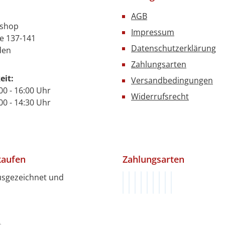
AGB
nshop
Impressum
e 137-141
Datenschutzerklärung
den
Zahlungsarten
eit:
Versandbedingungen
00 - 16:00 Uhr
Widerrufsrecht
- 14:30 Uhr
kaufen
Zahlungsarten
usgezeichnet und
Rechnung (innerhalb von 1
Vorkasse (innerhalb von 
Klarna
PayPal
PayPal Später Bezah
Google Pay
Apple Pay
Kredit- oder De
SEPA Lastschri