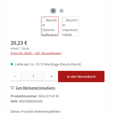
Regulärer Preis:
20,23 €
Inhalt:
1 Stück
Preis inkl. MwSt. + ggf. Versandkosten
Lieferzeit: ca. 10-15 Werktage (Deutschland)
Produkt Anzahl: Gib den gewünschten Wert ein oder benutze die Schaltfläche
In den Warenkorb
Zum Merkzettel hinzufügen
Produktnummer:
BAU-6714130
EAN:
4025068265426
Dieses Produkt weiterempfehlen: