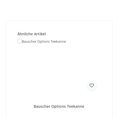
Produktgalerie überspringen
Ähnliche Artikel
Bauscher Options Teekanne