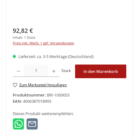
Regulärer Preis:
92,82 €
Inhalt:
1 Stück
Preis inkl. MwSt. + ggf. Versandkosten
Lieferzeit: ca. 3-5 Werktage (Deutschland)
Produkt Anzahl: Gib den gewünschten Wert ein oder benutze die Schaltfläche
Stück
In den Warenkorb
Zum Merkzettel hinzufügen
Produktnummer:
BRI-1000653
EAN:
4006387018993
Dieses Produkt weiterempfehlen: