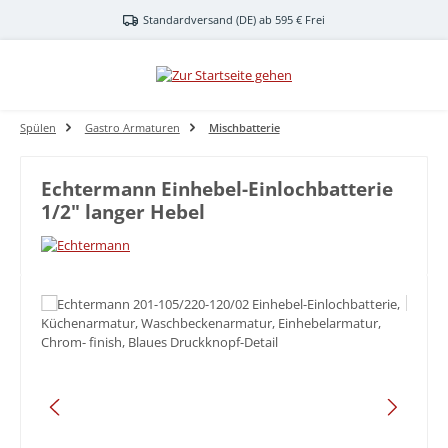
Zum Hauptinhalt springen
Standardversand (DE) ab 595 € Frei
Spülen
Gastro Armaturen
Mischbatterie
Echtermann Einhebel-Einlochbatterie
1/2" langer Hebel
Bildergalerie überspringen