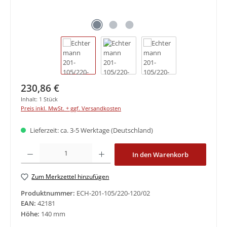
Regulärer Preis:
230,86 €
Inhalt:
1 Stück
Preis inkl. MwSt. + ggf. Versandkosten
Lieferzeit: ca. 3-5 Werktage (Deutschland)
Produkt Anzahl: Gib den gewünschten Wert ein oder benutze die Schaltfläche
In den Warenkorb
Zum Merkzettel hinzufügen
Produktnummer:
ECH-201-105/220-120/02
EAN:
42181
Höhe:
140 mm