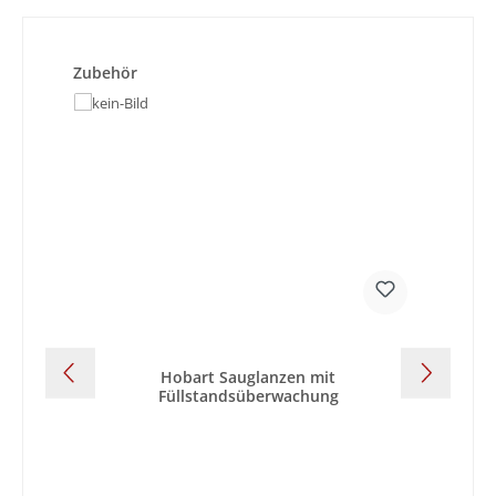
Produktgalerie überspringen
Zubehör
Hobart Sauglanzen mit
Füllstandsüberwachung