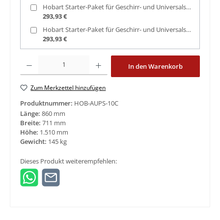
Hobart Starter-Paket für Geschirr- und Universalspülmaschinen
293,93 €
Hobart Starter-Paket für Geschirr- und Universalspülmaschinen
293,93 €
Produkt Anzahl: Gib den gewünschten Wert ein oder benutze die Schaltfläche
In den Warenkorb
Zum Merkzettel hinzufügen
Produktnummer:
HOB-AUPS-10C
Länge:
860 mm
Breite:
711 mm
Höhe:
1.510 mm
Gewicht:
145 kg
Dieses Produkt weiterempfehlen: