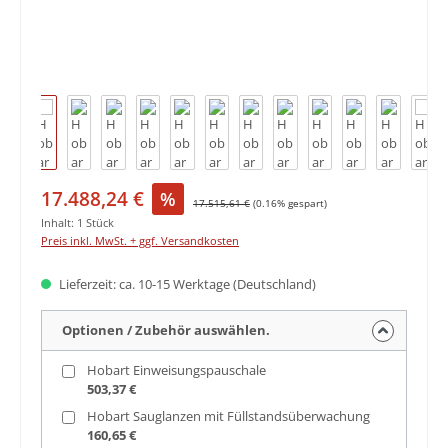
Verkaufspreis:
17.488,24 €
%
Regulärer Preis:
17.515,61 €
(0.16% gespart)
Inhalt:
1 Stück
Preis inkl. MwSt. + ggf. Versandkosten
Lieferzeit: ca. 10-15 Werktage (Deutschland)
Optionen / Zubehör auswählen.
Hobart Einweisungspauschale
503,37 €
Hobart Sauglanzen mit Füllstandsüberwachung
160,65 €