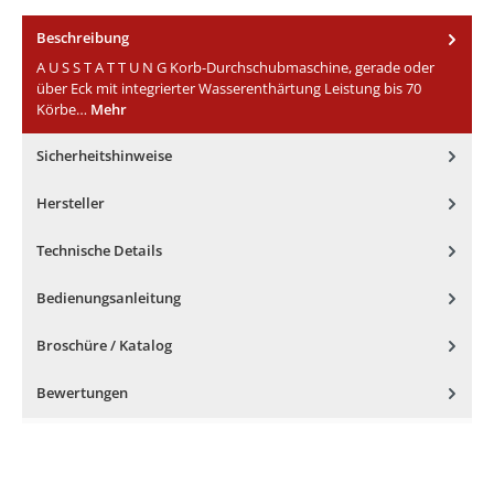
Beschreibung
A U S S T A T T U N G Korb-Durchschubmaschine, gerade oder
über Eck mit integrierter Wasserenthärtung Leistung bis 70
Körbe…
Mehr
Sicherheitshinweise
Hersteller
Technische Details
Bedienungsanleitung
Broschüre / Katalog
Bewertungen