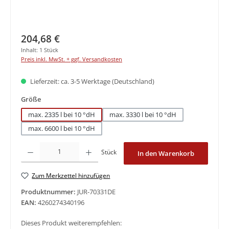
Regulärer Preis:
204,68 €
Inhalt:
1 Stück
Preis inkl. MwSt. + ggf. Versandkosten
Lieferzeit: ca. 3-5 Werktage (Deutschland)
auswählen
Größe
max. 2335 l bei 10 °dH
max. 3330 l bei 10 °dH
max. 6600 l bei 10 °dH
Produkt Anzahl: Gib den gewünschten Wert ein oder benutze die Schaltfläche
Stück
In den Warenkorb
Zum Merkzettel hinzufügen
Produktnummer:
JUR-70331DE
EAN:
4260274340196
Dieses Produkt weiterempfehlen: