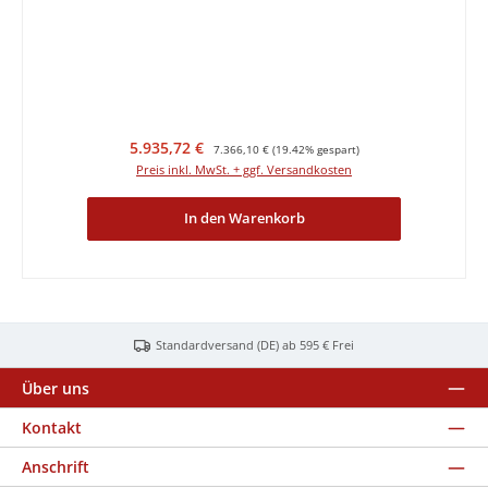
Verkaufspreis:
Regulärer Preis:
5.935,72 €
7.366,10 €
(19.42% gespart)
Preis inkl. MwSt. + ggf. Versandkosten
In den Warenkorb
Standardversand (DE) ab 595 € Frei
Über uns
Kontakt
Anschrift