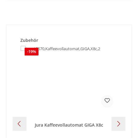
Produktgalerie überspringen
Zubehör
Rabatt
-19%
-
Jura Kaffeevollautomat GIGA X8c