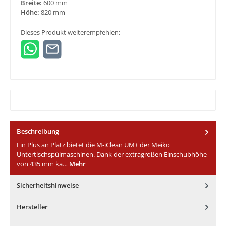
Breite:
600 mm
Höhe:
820 mm
Dieses Produkt weiterempfehlen:
Beschreibung
Ein Plus an Platz bietet die M-iClean UM+ der Meiko
Untertischspülmaschinen. Dank der extragroßen Einschubhöhe
von 435 mm ka…
Mehr
Sicherheitshinweise
Hersteller