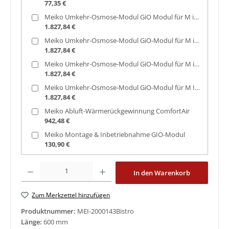
77,35 €
Meiko Umkehr-Osmose-Modul GiO Modul für M iClean UM Plus Sockel 120mm
1.827,84 €
Meiko Umkehr-Osmose-Modul GiO-Modul für M iClean UM Plus Sockel 150mm
1.827,84 €
Meiko Umkehr-Osmose-Modul GiO-Modul für M iClean UM Plus Rückwand
1.827,84 €
Meiko Umkehr-Osmose-Modul GiO-Modul für M IClean UM Plus separat
1.827,84 €
Meiko Abluft-Wärmerückgewinnung ComfortAir
942,48 €
Meiko Montage & Inbetriebnahme GIO-Modul
130,90 €
Produkt Anzahl: Gib den gewünschten Wert ein oder benutze die Schaltfläche
In den Warenkorb
Zum Merkzettel hinzufügen
Produktnummer:
MEI-2000143Bistro
Länge:
600 mm