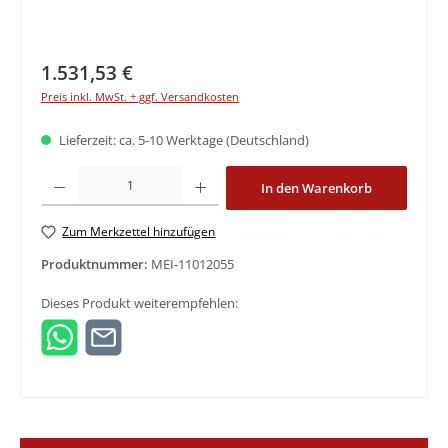
Regulärer Preis:
1.531,53 €
Preis inkl. MwSt. + ggf. Versandkosten
Lieferzeit: ca. 5-10 Werktage (Deutschland)
Produkt Anzahl: Gib den gewünschten Wert ein oder benutze die Schaltfläche
In den Warenkorb
Zum Merkzettel hinzufügen
Produktnummer:
MEI-11012055
Dieses Produkt weiterempfehlen: