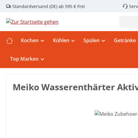
Standardversand (DE) ab 595 € Frei
Serv
m Hauptinhalt springen
Zur Suche springen
Zur Hauptnavigation springen
Kochen
Kühlen
Spülen
Getränke
Top Marken
Meiko Wasserenthärter Aktiv
Bildergalerie überspringen