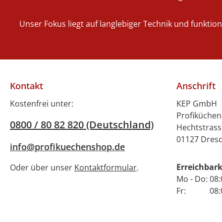
Energieverbrauch.
Durch die intelligente
Unser Fokus liegt auf langlebiger Technik und funktio
Elektronik wie ein
übersichtliches digitales
Display mit einfachen
Klicksymbolen macht es
die Bedienung zum
Kontakt
Anschrift
Kinderspiel. Über
digitale
Kostenfrei unter:
KEP GmbH
Temperaturanzeigen
Profiküche
0800 / 80 82 820 (Deutschland)
für Wasch-&
Hechtstrass
Klarspültemperaturen
01127 Dres
info@profikuechenshop.de
verfügt die Upster U
500, um auch die
Erreichbark
Oder über unser
Kontaktformular
.
Hygienesicherheit
Mo - Do: 08:
immer im Blick zu
Fr: 08:00 
haben. Standard-
Ausstattung des
Untertischmodells