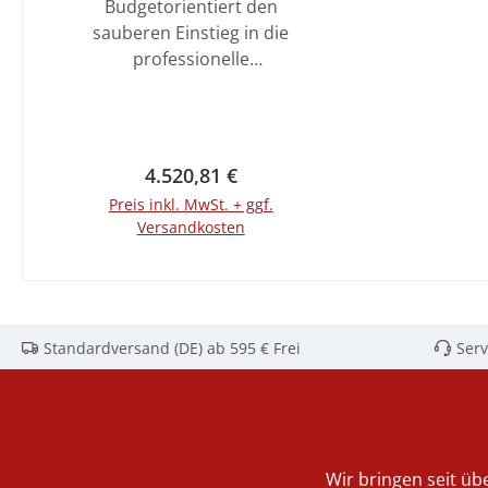
Budgetorientiert den
sauberen Einstieg in die
professionelle
Spültechnik mit der
Untertisch
Geschirrspülmaschine
UPster U 500 von
Regulärer Preis:
4.520,81 €
Meiko! Durch das
Preis inkl. MwSt. + ggf.
Korbmaß 500 x 500
Versandkosten
mm und einer
Einschubhöhe von 420
In den Warenkorb
mm meistert dieses
Gerät auch großes
Spülgut. Eine
Standardversand (DE) ab 595 € Frei
Serv
hochwertige
Verarbeitung mit
doppelwandiger
Isolierung sorgt dabei
für minimalen
Wir bringen seit übe