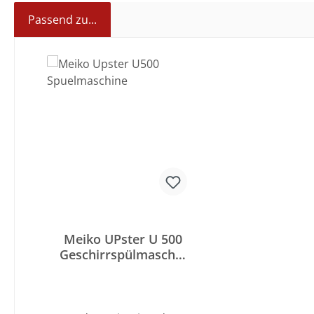
Passend zu...
Produktgalerie überspringen
Meiko UPster U 500
Geschirrspülmaschin
e