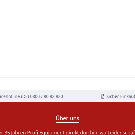
icehotline (DE)
0800 / 80 82 820
Sicher Einkau
Über uns
r 35 Jahren Profi-Equipment direkt dorthin, wo Leidenschaft 