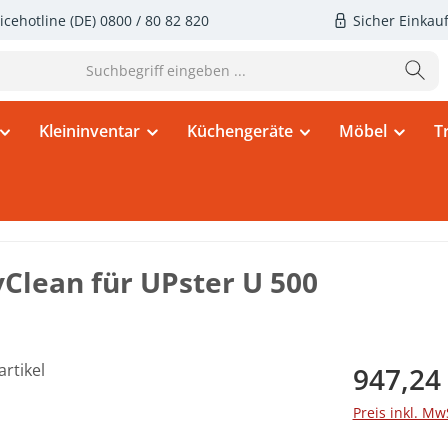
icehotline (DE)
0800 / 80 82 820
Sicher Einkau
Kleininventar
Küchengeräte
Möbel
T
Clean für UPster U 500
Regulärer Pr
947,24
Preis inkl. Mw