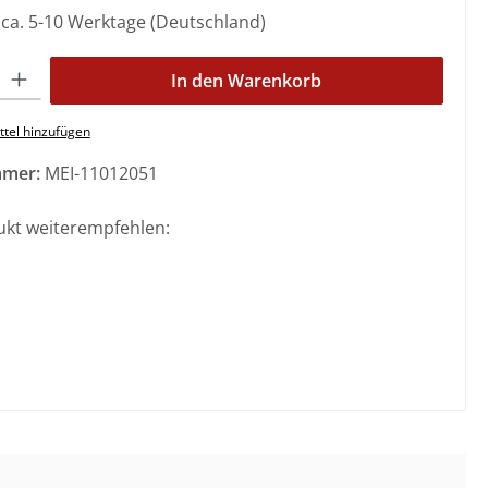
: ca. 5-10 Werktage (Deutschland)
l: Gib den gewünschten Wert ein oder benutze die Schaltflächen 
In den Warenkorb
tel hinzufügen
mmer:
MEI-11012051
ukt weiterempfehlen: