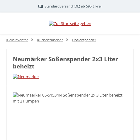
Zum Hauptinhalt springen
Standardversand (DE) ab 595 € Frei
Kleininventar
Küchenzubehör
Dosierspender
Neumärker Soßenspender 2x3 Liter
beheizt
Bildergalerie überspringen