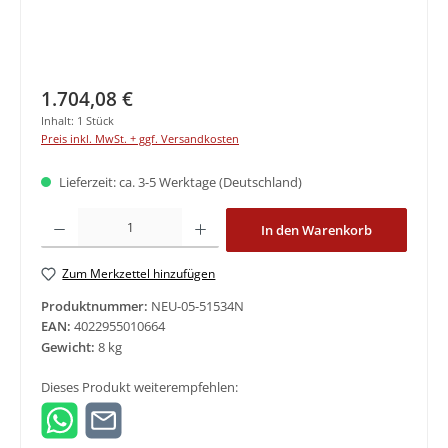
Regulärer Preis:
1.704,08 €
Inhalt:
1 Stück
Preis inkl. MwSt. + ggf. Versandkosten
Lieferzeit: ca. 3-5 Werktage (Deutschland)
Produkt Anzahl: Gib den gewünschten Wert ein oder benutze die Schaltfläche
In den Warenkorb
Zum Merkzettel hinzufügen
Produktnummer:
NEU-05-51534N
EAN:
4022955010664
Gewicht:
8 kg
Dieses Produkt weiterempfehlen: