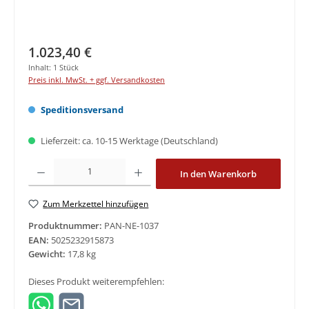
Regulärer Preis:
1.023,40 €
Inhalt:
1 Stück
Preis inkl. MwSt. + ggf. Versandkosten
Speditionsversand
Lieferzeit: ca. 10-15 Werktage (Deutschland)
Produkt Anzahl: Gib den gewünschten Wert ein oder benutze die Schaltfläche
In den Warenkorb
Zum Merkzettel hinzufügen
Produktnummer:
PAN-NE-1037
EAN:
5025232915873
Gewicht:
17,8 kg
Dieses Produkt weiterempfehlen: