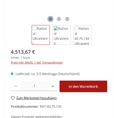
Regulärer Preis:
4.513,67 €
Inhalt:
1 Stück
Preis inkl. MwSt. + ggf. Versandkosten
Lieferzeit: ca. 3-5 Werktage (Deutschland)
Produkt Anzahl: Gib den gewünschten Wert ein oder benutze die Schaltfläche
In den Warenkorb
Zum Merkzettel hinzufügen
Produktnummer:
RAT-60.75.135
Dieses Produkt weiterempfehlen: