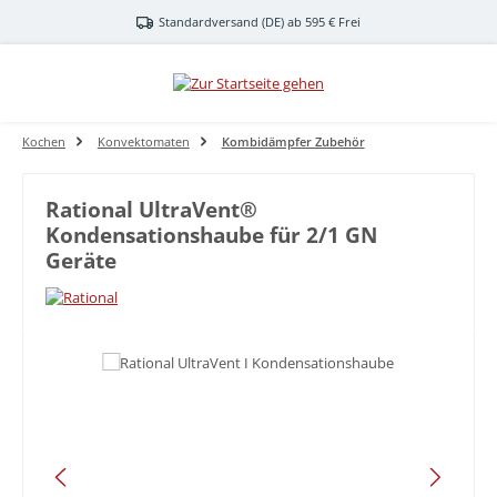
Zum Hauptinhalt springen
Standardversand (DE) ab 595 € Frei
Kochen
Konvektomaten
Kombidämpfer Zubehör
Rational UltraVent®
Kondensationshaube für 2/1 GN
Geräte
Bildergalerie überspringen