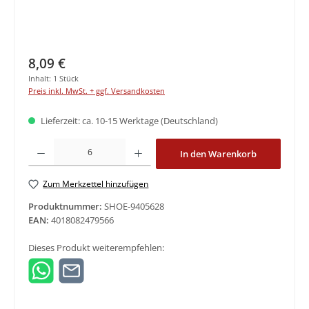
Regulärer Preis:
8,09 €
Inhalt:
1 Stück
Preis inkl. MwSt. + ggf. Versandkosten
Lieferzeit: ca. 10-15 Werktage (Deutschland)
Produkt Anzahl: Gib den gewünschten Wert ein oder benutze die Schaltfläche
In den Warenkorb
Zum Merkzettel hinzufügen
Produktnummer:
SHOE-9405628
EAN:
4018082479566
Dieses Produkt weiterempfehlen: