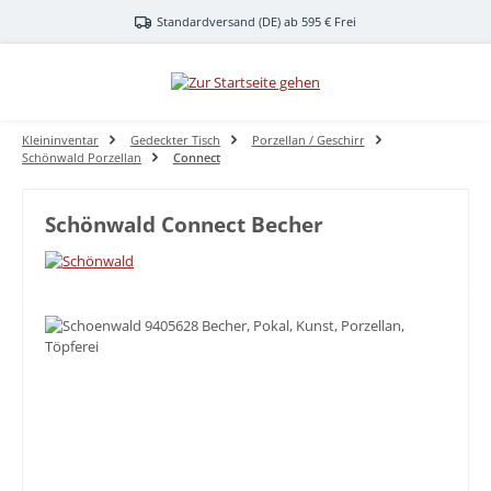
Zum Hauptinhalt springen
Standardversand (DE) ab 595 € Frei
Kleininventar
Gedeckter Tisch
Porzellan / Geschirr
Schönwald Porzellan
Connect
Schönwald Connect Becher
Bildergalerie überspringen